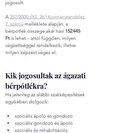
jogosult.
A 
257/2000. (XII. 26.) Kormányrendelet 
7. számú
 melléklete alapján, a 
bérpótlék összege akár havi 
152 445 
Ft
 is lehet – attól függően, milyen 
végzettséggel rendelkezik, illetve 
milyen képzést végez el.
Kik jogosultak az ágazati 
bérpótlékra?
Ha jelenleg az alábbi szakképesítések 
egyikében dolgozik:
szociális ápoló és gondozó
szociális gondozó és ápoló
szociális és rehabilitációs 