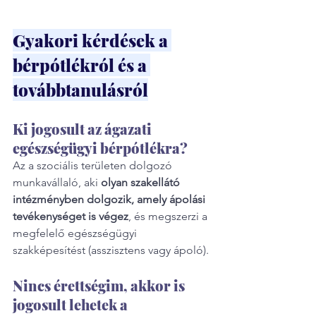
Gyakori kérdések a 
bérpótlékról és a 
továbbtanulásról
Ki jogosult az ágazati 
egészségügyi bérpótlékra?
Az a szociális területen dolgozó 
munkavállaló, aki 
olyan szakellátó 
intézményben dolgozik, amely ápolási 
tevékenységet is végez
, és megszerzi a 
megfelelő egészségügyi 
szakképesítést (asszisztens vagy ápoló).
Nincs érettségim, akkor is 
jogosult lehetek a 