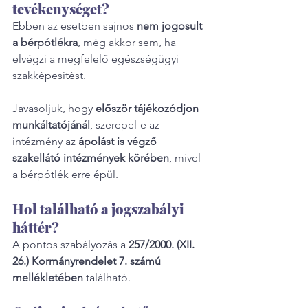
tevékenységet?
Ebben az esetben sajnos 
nem jogosult 
a bérpótlékra
, még akkor sem, ha 
elvégzi a megfelelő egészségügyi 
szakképesítést.
Javasoljuk, hogy 
először tájékozódjon 
munkáltatójánál
, szerepel-e az 
intézmény az 
ápolást is végző 
szakellátó intézmények körében
, mivel 
a bérpótlék erre épül.
Hol található a jogszabályi 
háttér?
A pontos szabályozás a 
257/2000. (XII. 
26.) Kormányrendelet 7. számú 
mellékletében
 található.