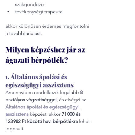
szakgondozó
tevékenységterapeuta
akkor különösen érdemes megfontolni 
a továbbtanulást.
Milyen képzéshez jár az 
ágazati bérpótlék?
1. Általános ápolási és 
egészségügyi asszisztens
Amennyiben rendelkezik legalább 
8 
osztályos végzettséggel
, és elvégzi az 
Általános ápolási és egészségügyi 
asszisztens
 képzést, akkor 
71 000 és 
123 982 Ft közötti havi bérpótlékra
 lehet 
jogosult.