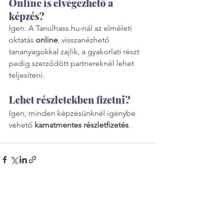
Online is elvégezhető a 
képzés?
Igen. A Tanulhass.hu-nál az elméleti 
oktatás 
online
, visszanézhető 
tananyagokkal zajlik, a gyakorlati részt 
pedig szerződött partnereknél lehet 
teljesíteni.
Lehet részletekben fizetni?
Igen, minden képzésünknél igénybe 
vehető 
kamatmentes részletfizetés
.
Az összes megtekintése
Friss bejegyzések