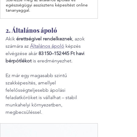
egészségügyi asszisztens képesítést online
tananyaggal.
2. Általános ápoló
Akik 
érettségivel rendelkeznek
, azok 
számára az 
Általános ápoló
 képzés 
elvégzése akár 
83 150–152 445 Ft havi 
bérpótlékot
 is eredményezhet.
Ez már egy magasabb szintű 
szakképesítés, amellyel 
felelősségteljesebb ápolási 
feladatköröket is vállalhat – stabil 
munkahelyi környezetben, 
megbecsüléssel.