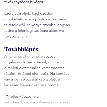
tevékenységet is végez.
Ezért javasoljuk: tájékozódjon 
munkáltatójánál a pontos intézményi 
feltételekről, és vegye számba, hogyan 
tudna a jelenlegi tudására alapozva 
továbbtanulni.
Továbblépés
A 
Tanulhass.hu
 felnőttképzései 
rugalmas időbeosztással, online 
elméleti oktatással és kamatmentes 
részletfizetéssel elérhetők. Ha kérdése 
van a beiratkozással kapcsolatban, 
keressen bennünket bizalommal!
📍 Teljes képzéslista:
www.tanulhass.hu/online-szakkepzesek