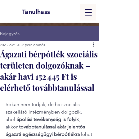
Tanulhass
Bejegyzés
2025. okt. 20.
2 perc olvasás
Ágazati bérpótlék szociális
területen dolgozóknak –
akár havi 152 445 Ft is
elérhető továbbtanulással
Sokan nem tudják, de ha szociális 
szakellátó intézményben dolgozik, 
ahol 
ápolási tevékenység is folyik
, 
akkor 
továbbtanulással akár jelentős 
ágazati egészségügyi bérpótlékra
 lehet 