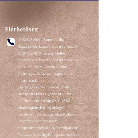
Elérhetőség
06 30 525 3827
- Somodi Lilla -
Képzésekkel kapcsolatos információk
06 20 252 8818
- Simon Gellért -
Képzésekkel kapcsolatos információk
06 70 907 2539
- Simon András -
Kizárólag számlázással kapcsolatos
információk
Személyes ügyfélfogadás: 1146
Budapest Dózsa György út 29 fsz. 2.
Hétfőtől-csütörtökig
09.00-16.00
Minőségirányítási kézikönyv
megtekinthető az ügyfélszolgálaton
Programkövetelmények
megtekinthetők az ügyfélszolgálaton
Panaszkezelés ügyfélfogadási időben