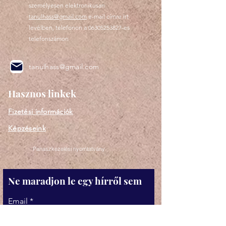
személyesen elektronikusan
tanulhass@gmail.com
e-mail címre írt
levélben, telefonon a
06305253827
-es
telefonszámon
tanulhass@gmail.com
Hasznos linkek
Fizetési információk
Képzéseink
Panaszkezelési nyomtatvány
Ne maradjon le egy hírről sem
Email