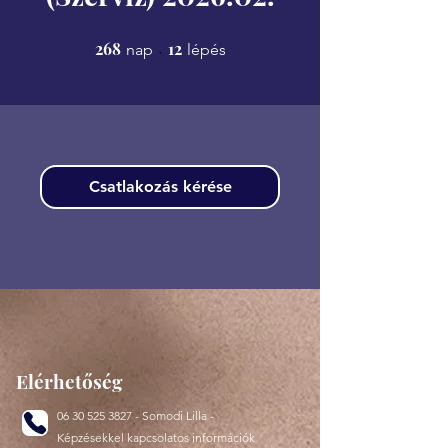
268
268 nap
12
12 lépés
nap
lépés
Csatlakozás kérése
Elérhetőség
06 30 525 3827
- Somodi Lilla -
Képzésekkel kapcsolatos információk