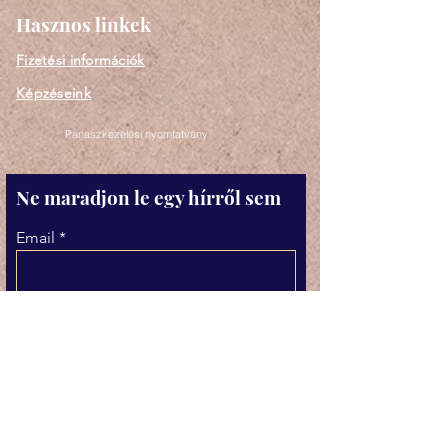
Hasznos linkek
Fizetési információk
Képzéseink
Panaszkezelési nyomtatvány
Ne maradjon le egy hírről sem
Email
Elfogadom az Adatkezelési
tájékoztatóban foglaltakat.
Adatkezelési tájékoztató
megtekintése
Feliratkozás