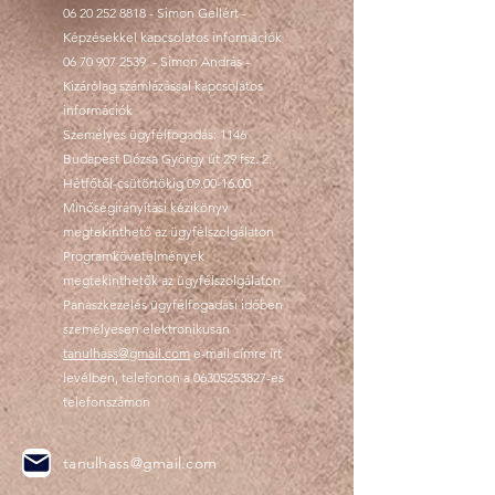
06 20 252 8818
- Simon Gellért -
Képzésekkel kapcsolatos információk
06 70 907 2539
- Simon András -
Kizárólag számlázással kapcsolatos
információk
Személyes ügyfélfogadás: 1146
Budapest Dózsa György út 29 fsz. 2.
Hétfőtől-csütörtökig
09.00-16.00
Minőségirányítási kézikönyv
megtekinthető az ügyfélszolgálaton
Programkövetelmények
megtekinthetők az ügyfélszolgálaton
Panaszkezelés ügyfélfogadási időben
személyesen elektronikusan
tanulhass@gmail.com
e-mail címre írt
levélben, telefonon a
06305253827
-es
telefonszámon
tanulhass@gmail.com