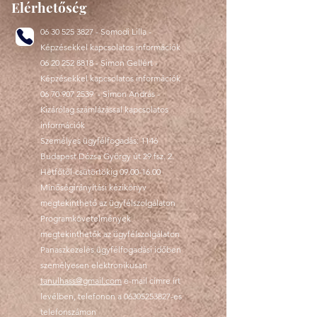
Elérhetőség
06 30 525 3827
- Somodi Lilla -
Képzésekkel kapcsolatos információk
06 20 252 8818
- Simon Gellért -
Képzésekkel kapcsolatos információk
06 70 907 2539
- Simon András -
Kizárólag számlázással kapcsolatos
információk
Személyes ügyfélfogadás: 1146
Budapest Dózsa György út 29 fsz. 2.
Hétfőtől-csütörtökig
09.00-16.00
Minőségirányítási kézikönyv
megtekinthető az ügyfélszolgálaton
Programkövetelmények
megtekinthetők az ügyfélszolgálaton
Panaszkezelés ügyfélfogadási időben
személyesen elektronikusan
tanulhass@gmail.com
e-mail címre írt
levélben, telefonon a
06305253827
-es
telefonszámon