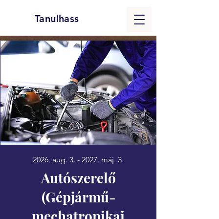
Tanulhass
2026. aug. 3. - 2027. máj. 3.
Autószerelő
(Gépjármű-
mechatronikai