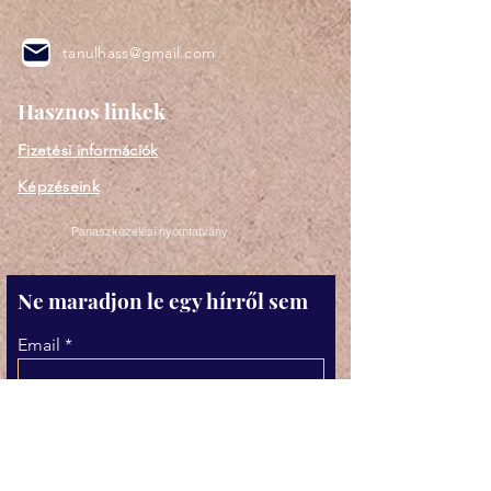
tanulhass@gmail.com
Hasznos linkek
Fizetési információk
Képzéseink
Panaszkezelési nyomtatvány
Ne maradjon le egy hírről sem
Email
Elfogadom az Adatkezelési
tájékoztatóban foglaltakat.
Adatkezelési tájékoztató
megtekintése