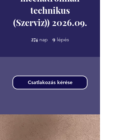
technikus
(Szerviz)) 2026.09.
274
274 nap
9
9 lépés
nap
lépés
Csatlakozás kérése