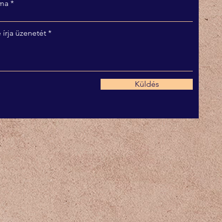
ma
 írja üzenetét
Küldés