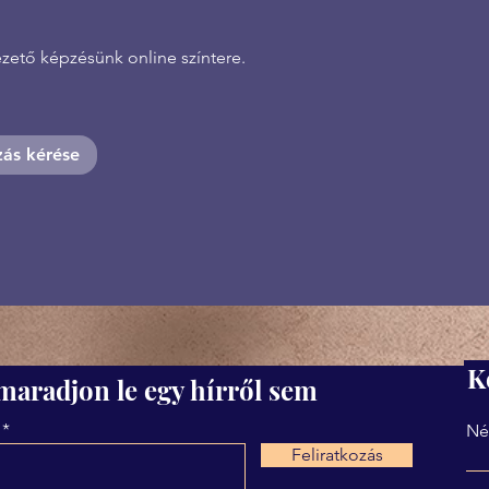
zető képzésünk online színtere.
zás kérése
K
maradjon le egy hírről sem
Né
Feliratkozás