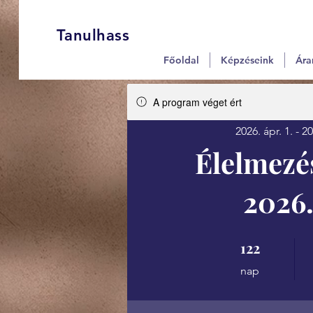
Tanulhass
Főoldal
Képzéseink
Ára
A program véget ért
2026. ápr. 1. - 20
Élelmezé
2026.
122
122 nap
nap