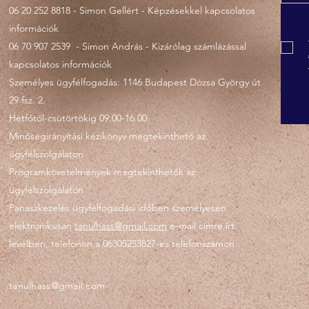
06 20 252 8818 - Simon Gellért - Képzésekkel kapcsolatos
információk
06 70 907 2539 - Simon András - Kizárólag számlázással
kapcsolatos információk
Személyes ügyfélfogadás: 1146 Budapest Dózsa György út
29 fsz. 2.
Hétfőtől-csütörtökig 09.00-16.00
Minőségirányítási kézikönyv megtekinthető az
ügyfélszolgálaton
Programkövetelmények megtekinthetők az
ügyfélszolgálaton
Panaszkezelés ügyfélfogadási időben személyesen
elektronikusan
tanulhass@gmail.com
e-mail címre írt
levélben, telefonon a 06305253827-es telefonszámon
tanulhass@gmail.com