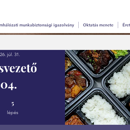
mhálózati munkabiztonsági igazolvány
Oktatás menete
Éret
26. júl. 31.
svezető
04.
5 lépés
5
lépés