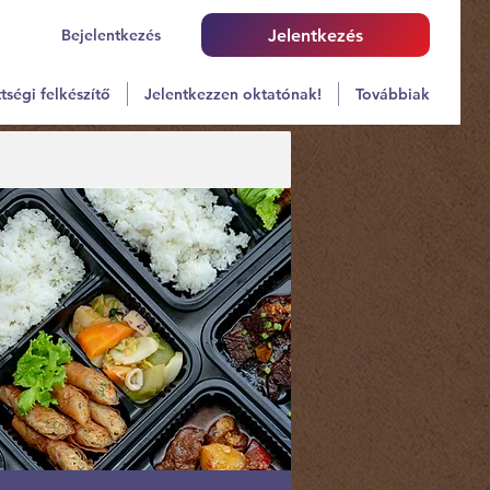
Bejelentkezés
Jelentkezés
tségi felkészítő
Jelentkezzen oktatónak!
Továbbiak