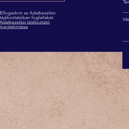
Té
Elfogadom az Adatkezelési
tájékoztatóban foglaltakat.
Ide
Adatkezelési tájékoztató
megtekintése