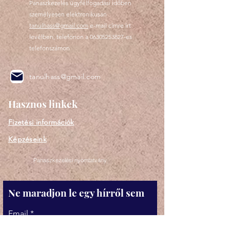
Panaszkezelés ügyfélfogadási időben
személyesen elektronikusan
tanulhass@gmail.com
e-mail címre írt
levélben, telefonon a
06305253827
-es
telefonszámon
tanulhass@gmail.com
Hasznos linkek
Fizetési információk
Képzéseink
Panaszkezelési nyomtatvány
Ne maradjon le egy hírről sem
Email