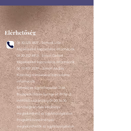
Elérhetőség
06 30 525 3827
- Somodi Lilla -
Képzésekkel kapcsolatos információk
06 20 252 8818
- Simon Gellért -
Képzésekkel kapcsolatos információk
06 70 907 2539
- Simon András -
Kizárólag számlázással kapcsolatos
információk
Személyes ügyfélfogadás: 1146
Budapest Dózsa György út 29 fsz. 2.
Hétfőtől-csütörtökig
09.00-16.00
Minőségirányítási kézikönyv
megtekinthető az ügyfélszolgálaton
Programkövetelmények
megtekinthetők az ügyfélszolgálaton