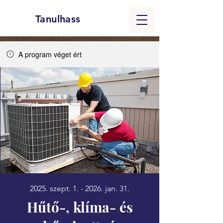
Tanulhass
A program véget ért
2025. szept. 1. - 2026. jan. 31.
Hűtő-, klíma- és