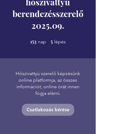
hőszivattyú
berendezésszerelő
2025.09.
153
153 nap
5
5 lépés
nap
lépés
Hőszivattyú szerelő képzésünk
online platformja, az összes
információt, online órát innen
fogja elérni.
Csatlakozás kérése