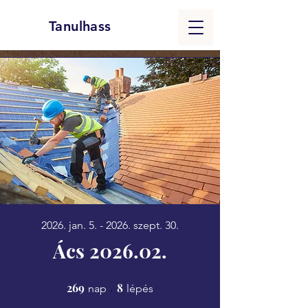
Tanulhass
2026. jan. 5. - 2026. szept. 30.
Ács 2026.02.
269
269 nap
8
8 lépés
nap
lépés