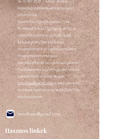
06 70 907 2539
- Simon András -
Kizárólag számlázással kapcsolatos
információk
Személyes ügyfélfogadás: 1146
Budapest Dózsa György út 29 fsz. 2.
Hétfőtől-csütörtökig
09.00-16.00
Minőségirányítási kézikönyv
megtekinthető az ügyfélszolgálaton
Programkövetelmények
megtekinthetők az ügyfélszolgálaton
Panaszkezelés ügyfélfogadási időben
személyesen elektronikusan
tanulhass@gmail.com
e-mail címre írt
levélben, telefonon a
06305253827
-es
telefonszámon
tanulhass@gmail.com
Hasznos linkek