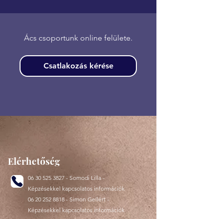
Ács csoportunk online felülete.
Csatlakozás kérése
Elérhetőség
06 30 525 3827
- Somodi Lilla -
Képzésekkel kapcsolatos információk
06 20 252 8818
- Simon Gellért -
Képzésekkel kapcsolatos információk