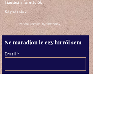
Fizetési információk
Képzéseink
Panaszkezelési nyomtatvány
Ne maradjon le egy hírről sem
Email
Elfogadom az Adatkezelési
tájékoztatóban foglaltakat.
Adatkezelési tájékoztató
megtekintése
Feliratkozás