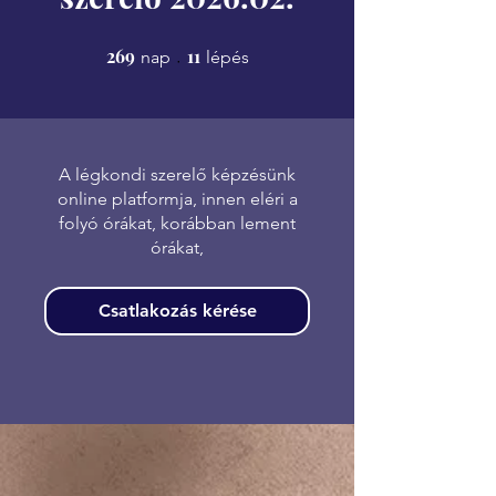
269
269 nap
11
11 lépés
nap
lépés
A légkondi szerelő képzésünk
online platformja, innen eléri a
folyó órákat, korábban lement
órákat,
Csatlakozás kérése