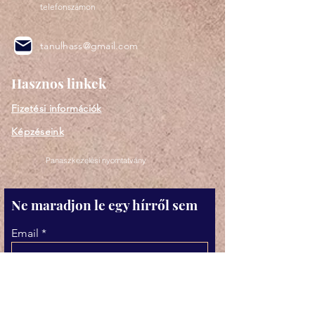
telefonszámon
tanulhass@gmail.com
Hasznos linkek
Fizetési információk
Képzéseink
Panaszkezelési nyomtatvány
Ne maradjon le egy hírről sem
Email
Elfogadom az Adatkezelési
tájékoztatóban foglaltakat.
Adatkezelési tájékoztató