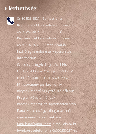
Elérhetőség
06 30 525 3827
- Somodi Lilla -
Képzésekkel kapcsolatos információk
06 20 252 8818
- Simon Gellért -
Képzésekkel kapcsolatos információk
06 70 907 2539
- Simon András -
Kizárólag számlázással kapcsolatos
információk
Személyes ügyfélfogadás: 1146
Budapest Dózsa György út 29 fsz. 2.
Hétfőtől-csütörtökig
09.00-16.00
Minőségirányítási kézikönyv
megtekinthető az ügyfélszolgálaton
Programkövetelmények
megtekinthetők az ügyfélszolgálaton
Panaszkezelés ügyfélfogadási időben
személyesen elektronikusan
tanulhass@gmail.com
e-mail címre írt
levélben, telefonon a
06305253827
-es