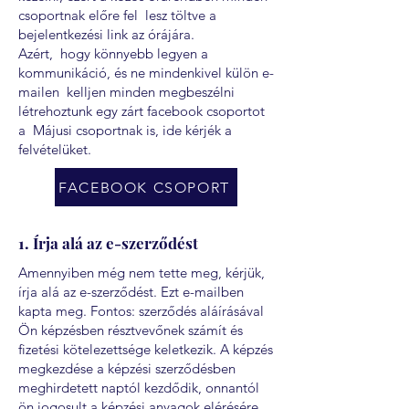
csoportnak előre fel lesz töltve a
bejelentkezési link az órájára.
Azért, hogy könnyebb legyen a
kommunikáció, és ne mindenkivel külön e-
mailen kelljen minden megbeszélni
létrehoztunk egy zárt facebook csoportot
a Májusi csoportnak is, ide kérjék a
felvételüket.
FACEBOOK CSOPORT
1. Írja alá az e-szerződést
Amennyiben még nem tette meg, kérjük,
írja alá az e-szerződést. Ezt e-mailben
kapta meg. Fontos: szerződés aláírásával
Ön képzésben résztvevőnek számít és
fizetési kötelezettsége keletkezik. A képzés
megkezdése a képzési szerződésben
meghirdetett naptól kezdődik, onnantól
ön jogosult a képzési anyagok elérésére.