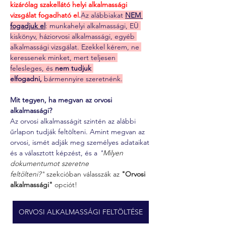
kizárólag szakellátó helyi alkalmassági 
vizsgálat fogadható el.
Az alábbiakat 
NEM 
fogadjuk el
: munkahelyi alkalmassági, EÜ 
kiskönyv, háziorvosi alkalmassági, egyéb 
alkalmassági vizsgálat. Ezekkel kérem, ne 
keressenek minket, mert teljesen 
felesleges, és 
nem tudjuk 
elfogadni,
 bármennyire szeretnénk.
Mit tegyen, ha megvan az orvosi 
alkalmassági?
Az orvosi alkalmasságit szintén az alábbi 
űrlapon tudják feltölteni. Amint megvan az 
orvosi, ismét adják meg személyes adataikat 
és a választott képzést, és a 
"
Milyen 
dokumentumot szeretne 
feltölteni?"
 szekcióban válasszák az 
"Orvosi 
alkalmassági" 
opciót!
ORVOSI ALKALMASSÁGI FELTÖLTÉSE