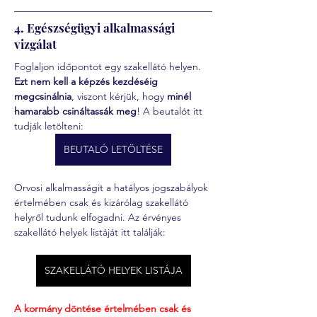
4. Egészségügyi alkalmassági
vizgálat
Foglaljon időpontot egy szakellátó helyen. 
Ezt nem kell a képzés kezdéséig 
megcsinálnia
, viszont kérjük, hogy 
minél 
hamarabb csináltassák meg
! A beutalót itt 
tudják letölteni:
BEUTALÓ LETÖLTÉSE
Orvosi alkalmasságit a hatályos jogszabályok 
értelmében csak és kizárólag szakellátó 
helyről tudunk elfogadni. Az érvényes 
szakellátó helyek listáját itt találják:
SZAKELLÁTÓ HELYEK LISTÁJA
A kormány döntése értelmében csak és 