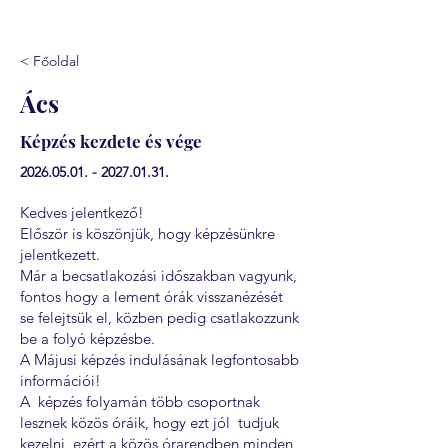
< Főoldal
Ács
Képzés kezdete és vége
2026.05.01. - 2027.01.31
.
Kedves jelentkező!
Először is köszönjük, hogy képzésünkre
jelentkezett.
Már a becsatlakozási időszakban vagyunk,
fontos hogy a lement órák visszanézését
se felejtsük el, közben pedig csatlakozzunk
be a folyó képzésbe.
A Májusi képzés indulásának legfontosabb
információi!
A képzés folyamán több csoportnak
lesznek közös óráik, hogy ezt jól tudjuk
kezelni, ezért a közös órarendben minden