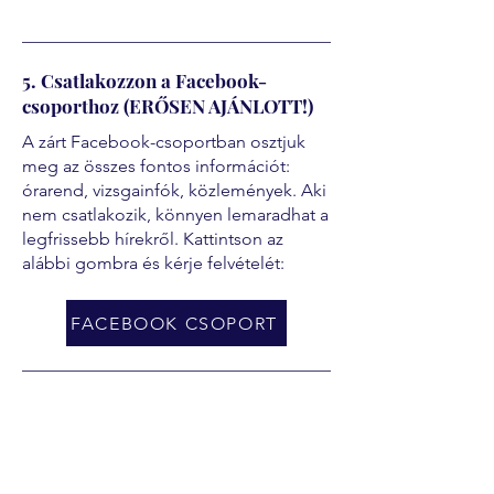
5. Csatlakozzon a Facebook-
csoporthoz (ERŐSEN AJÁNLOTT!)
A zárt Facebook-csoportban osztjuk
meg az összes fontos információt:
órarend, vizsgainfók, közlemények. Aki
nem csatlakozik, könnyen lemaradhat a
legfrissebb hírekről. Kattintson az
alábbi gombra és kérje felvételét:
FACEBOOK CSOPORT
További segédletek
Fizetési segédlet