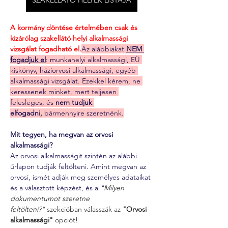
SZAKELLÁTÓ HELYEK LISTÁJA
A kormány döntése értelmében csak és 
kizárólag szakellátó helyi alkalmassági 
vizsgálat fogadható el.
Az alábbiakat 
NEM 
fogadjuk el
: munkahelyi alkalmassági, EÜ 
kiskönyv, háziorvosi alkalmassági, egyéb 
alkalmassági vizsgálat. Ezekkel kérem, ne 
keressenek minket, mert teljesen 
felesleges, és 
nem tudjuk 
elfogadni,
 bármennyire szeretnénk.
Mit tegyen, ha megvan az orvosi 
alkalmassági?
Az orvosi alkalmasságit szintén az alábbi 
űrlapon tudják feltölteni. Amint megvan az 
orvosi, ismét adják meg személyes adataikat 
és a választott képzést, és a 
"
Milyen 
dokumentumot szeretne 
feltölteni?"
 szekcióban válasszák az 
"Orvosi 
alkalmassági" 
opciót!