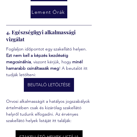
Lement Órák
4. Egészségügyi alkalmassági
vizgálat
Foglaljon időpontot egy szakellátó helyen. 
Ezt nem kell a képzés kezdéséig 
megcsinálnia
, viszont kérjük, hogy 
minél 
hamarabb csináltassák meg
! A beutalót itt 
tudják letölteni:
BEUTALÓ LETÖLTÉSE
Orvosi alkalmasságit a hatályos jogszabályok 
értelmében csak és kizárólag szakellátó 
helyről tudunk elfogadni. Az érvényes 
szakellátó helyek listáját itt találják: