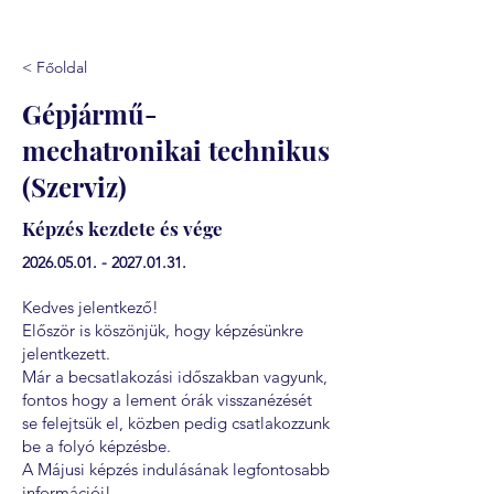
< Főoldal
Gépjármű-
mechatronikai technikus
(Szerviz)
Képzés kezdete és vége
2026.05.01. - 2027.01.31
.
Kedves jelentkező!
Először is köszönjük, hogy képzésünkre
jelentkezett.
Már a becsatlakozási időszakban vagyunk,
fontos hogy a lement órák visszanézését
se felejtsük el, közben pedig csatlakozzunk
be a folyó képzésbe.
A Májusi képzés indulásának legfontosabb
információi!