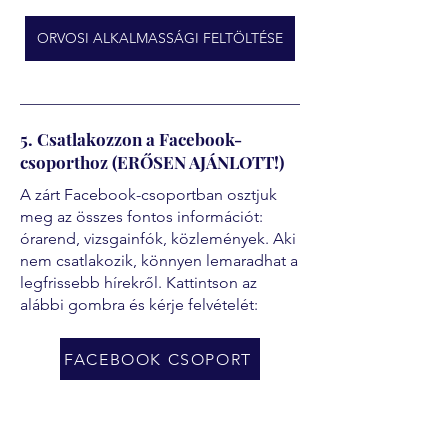
ORVOSI ALKALMASSÁGI FELTÖLTÉSE
5. Csatlakozzon a Facebook-
csoporthoz (ERŐSEN AJÁNLOTT!)
A zárt Facebook-csoportban osztjuk
meg az összes fontos információt:
órarend, vizsgainfók, közlemények. Aki
nem csatlakozik, könnyen lemaradhat a
legfrissebb hírekről. Kattintson az
alábbi gombra és kérje felvételét:
FACEBOOK CSOPORT
További segédletek