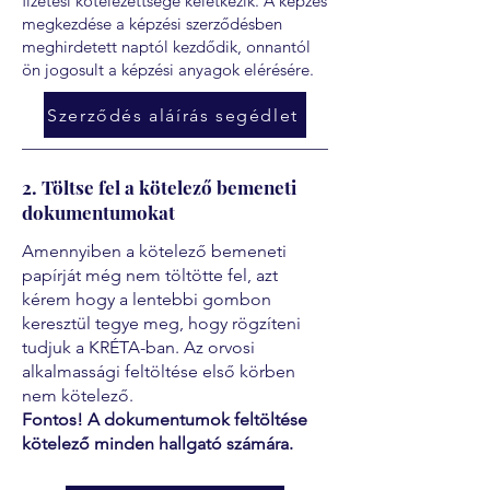
fizetési kötelezettsége keletkezik. A képzés
megkezdése a képzési szerződésben
meghirdetett naptól kezdődik, onnantól
ön jogosult a képzési anyagok elérésére.
Szerződés aláírás segédlet
2. Töltse fel a kötelező bemeneti
dokumentumokat
Amennyiben a kötelező bemeneti
papírját még nem töltötte fel, azt
kérem hogy a lentebbi gombon
keresztül tegye meg, hogy rögzíteni
tudjuk a KRÉTA-ban. Az orvosi
alkalmassági feltöltése első körben
nem kötelező.
Fontos! A dokumentumok feltöltése
kötelező minden hallgató számára.