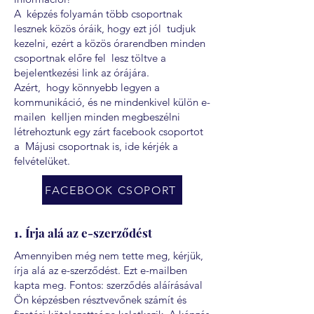
A képzés folyamán több csoportnak
lesznek közös óráik, hogy ezt jól tudjuk
kezelni, ezért a közös órarendben minden
csoportnak előre fel lesz töltve a
bejelentkezési link az órájára.
Azért, hogy könnyebb legyen a
kommunikáció, és ne mindenkivel külön e-
mailen kelljen minden megbeszélni
létrehoztunk egy zárt facebook csoportot
a Májusi csoportnak is, ide kérjék a
felvételüket.
FACEBOOK CSOPORT
1. Írja alá az e-szerződést
Amennyiben még nem tette meg, kérjük,
írja alá az e-szerződést. Ezt e-mailben
kapta meg. Fontos: szerződés aláírásával
Ön képzésben résztvevőnek számít és