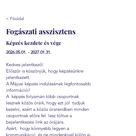
< Főoldal
Fogászati asszisztens
Képzés kezdete és vége
2026.05.01. - 2027.01.31
.
Kedves jelentkező!
Először is köszönjük, hogy képzésünkre
jelentkezett.
A Májusi képzés indulásának legfontosabb
információi!
A képzés folyamán több csoportnak
lesznek közös óráik, hogy ezt jól tudjuk
kezelni, ezért a közös órarendben minden
csoportnak előre fel lesz töltve a
bejelentkezési link az órájára.
Azért, hogy könnyebb legyen a
kommunikáció, és ne mindenkivel külön e-