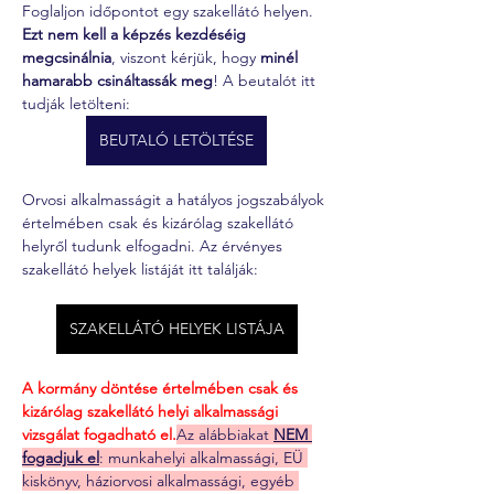
Foglaljon időpontot egy szakellátó helyen. 
Ezt nem kell a képzés kezdéséig 
megcsinálnia
, viszont kérjük, hogy 
minél 
hamarabb csináltassák meg
! A beutalót itt 
tudják letölteni:
BEUTALÓ LETÖLTÉSE
Orvosi alkalmasságit a hatályos jogszabályok 
értelmében csak és kizárólag szakellátó 
helyről tudunk elfogadni. Az érvényes 
szakellátó helyek listáját itt találják:
SZAKELLÁTÓ HELYEK LISTÁJA
A kormány döntése értelmében csak és 
kizárólag szakellátó helyi alkalmassági 
vizsgálat fogadható el.
Az alábbiakat 
NEM 
fogadjuk el
: munkahelyi alkalmassági, EÜ 
kiskönyv, háziorvosi alkalmassági, egyéb 