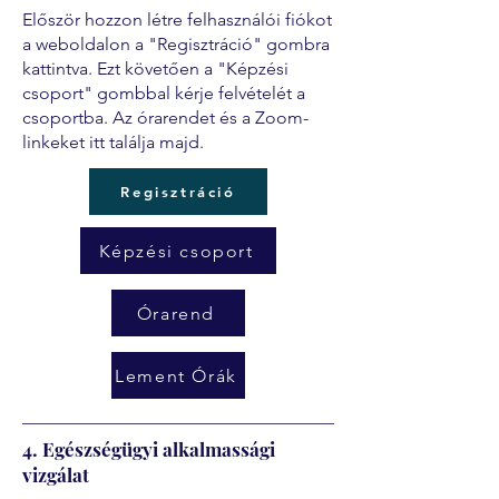
Először hozzon létre felhasználói fiókot
a weboldalon a "Regisztráció" gombra
kattintva. Ezt követően a "Képzési
csoport" gombbal kérje felvételét a
csoportba. Az órarendet és a Zoom-
linkeket itt találja majd.
Regisztráció
Képzési csoport
Órarend
Lement Órák
4. Egészségügyi alkalmassági
vizgálat