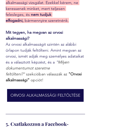
alkalmassági vizsgálat. Ezekkel kérem, ne 
keressenek minket, mert teljesen 
felesleges, és 
nem tudjuk 
elfogadni,
 bármennyire szeretnénk.
Mit tegyen, ha megvan az orvosi 
alkalmassági?
Az orvosi alkalmasságit szintén az alábbi 
űrlapon tudják feltölteni. Amint megvan az 
orvosi, ismét adják meg személyes adataikat 
és a választott képzést, és a 
"
Milyen 
dokumentumot szeretne 
feltölteni?"
 szekcióban válasszák az 
"Orvosi 
alkalmassági" 
opciót!
ORVOSI ALKALMASSÁGI FELTÖLTÉSE
5. Csatlakozzon a Facebook-