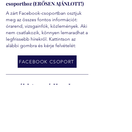
csoporthoz (ERŐSEN AJÁNLOTT!)
A zárt Facebook-csoportban osztjuk
meg az összes fontos információt:
órarend, vizsgainfók, közlemények. Aki
nem csatlakozik, könnyen lemaradhat a
legfrissebb hírekről. Kattintson az
alábbi gombra és kérje felvételét:
FACEBOOK CSOPORT
További segédletek
Fizetési segédlet
Ajánlott fizetési ütemezés
Szakmai képzéseknél (van ágazati
vizsga)
Az ágazati vizsga előtt: a képzési díj