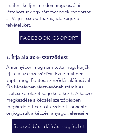
mailen kelljen minden megbeszélni
létrehoztunk egy zárt facebook csoportot
a Májusi csoportnak is, ide kérjék a
felvételüket.
FACEBOOK CSOPORT
1. Írja alá az e-szerződést
Amennyiben még nem tette meg, kérjük,
írja alá az e-szerződést. Ezt e-mailben
kapta meg. Fontos: szerződés aláírásával
Ön képzésben résztvevőnek számít és
fizetési kötelezettsége keletkezik. A képzés
megkezdése a képzési szerződésben
meghirdetett naptól kezdődik, onnantól
ön jogosult a képzési anyagok elérésére.
Szerződés aláírás segédlet