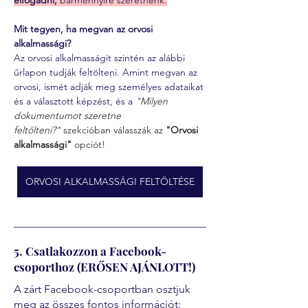
elfogadni,
 bármennyire szeretnénk.
Mit tegyen, ha megvan az orvosi 
alkalmassági?
Az orvosi alkalmasságit szintén az alábbi 
űrlapon tudják feltölteni. Amint megvan az 
orvosi, ismét adják meg személyes adataikat 
és a választott képzést, és a 
"
Milyen 
dokumentumot szeretne 
feltölteni?"
 szekcióban válasszák az 
"Orvosi 
alkalmassági" 
opciót!
ORVOSI ALKALMASSÁGI FELTÖLTÉSE
5. Csatlakozzon a Facebook-
csoporthoz (ERŐSEN AJÁNLOTT!)
A zárt Facebook-csoportban osztjuk
meg az összes fontos információt: