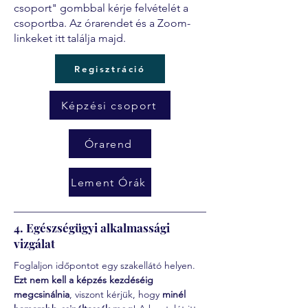
csoport" gombbal kérje felvételét a
csoportba. Az órarendet és a Zoom-
linkeket itt találja majd.
Regisztráció
Képzési csoport
Órarend
Lement Órák
4. Egészségügyi alkalmassági
vizgálat
Foglaljon időpontot egy szakellátó helyen. 
Ezt nem kell a képzés kezdéséig 
megcsinálnia
, viszont kérjük, hogy 
minél 