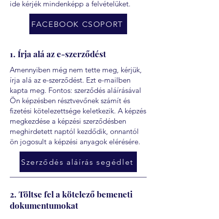
ide kérjék mindenképp a felvételüket.
FACEBOOK CSOPORT
1. Írja alá az e-szerződést
Amennyiben még nem tette meg, kérjük,
írja alá az e-szerződést. Ezt e-mailben
kapta meg. Fontos: szerződés aláírásával
Ön képzésben résztvevőnek számít és
fizetési kötelezettsége keletkezik. A képzés
megkezdése a képzési szerződésben
meghirdetett naptól kezdődik, onnantól
ön jogosult a képzési anyagok elérésére.
Szerződés aláírás segédlet
2. Töltse fel a kötelező bemeneti
dokumentumokat