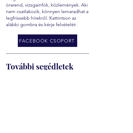
órarend, vizsgainfók, közlemények. Aki
nem csatlakozik, könnyen lemaradhat a
legfrissebb hírekről. Kattintson az
alábbi gombra és kérje felvételét:
FACEBOOK CSOPORT
További segédletek
Fizetési segédlet
Ajánlott fizetési ütemezés
Szakmai képzéseknél (van ágazati
vizsga)
Az ágazati vizsga előtt: a képzési díj
első fele esedékes. Az ágazati vizsga
általában a képzés indulását követő 3–
5. hónapban van. Ugyanekkor kell