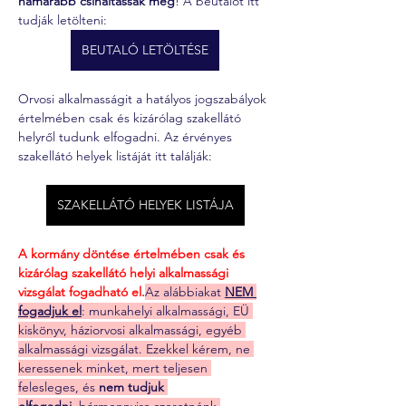
hamarabb csináltassák meg
! A beutalót itt 
tudják letölteni:
BEUTALÓ LETÖLTÉSE
Orvosi alkalmasságit a hatályos jogszabályok 
értelmében csak és kizárólag szakellátó 
helyről tudunk elfogadni. Az érvényes 
szakellátó helyek listáját itt találják:
SZAKELLÁTÓ HELYEK LISTÁJA
A kormány döntése értelmében csak és 
kizárólag szakellátó helyi alkalmassági 
vizsgálat fogadható el.
Az alábbiakat 
NEM 
fogadjuk el
: munkahelyi alkalmassági, EÜ 
kiskönyv, háziorvosi alkalmassági, egyéb 
alkalmassági vizsgálat. Ezekkel kérem, ne 
keressenek minket, mert teljesen 
felesleges, és 
nem tudjuk 