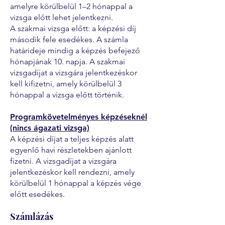
amelyre körülbelül 1–2 hónappal a
vizsga előtt lehet jelentkezni.
A szakmai vizsga előtt: a képzési díj
második fele esedékes. A számla
határideje mindig a képzés befejező
hónapjának 10. napja. A szakmai
vizsgadíjat a vizsgára jelentkezéskor
kell kifizetni, amely körülbelül 3
hónappal a vizsga előtt történik.
Programkövetelményes képzéseknél
(nincs ágazati vizsga)
A képzési díjat a teljes képzés alatt
egyenlő havi részletekben ajánlott
fizetni. A vizsgadíjat a vizsgára
jelentkezéskor kell rendezni, amely
körülbelül 1 hónappal a képzés vége
előtt esedékes.
Számlázás