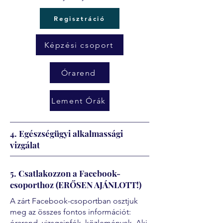
Regisztráció
Képzési csoport
Órarend
Lement Órák
4. Egészségügyi alkalmassági
vizgálat
5. Csatlakozzon a Facebook-
csoporthoz (ERŐSEN AJÁNLOTT!)
A zárt Facebook-csoportban osztjuk
meg az összes fontos információt:
órarend, vizsgainfók, közlemények. Aki