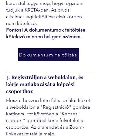
keresztül tegye meg, hogy rögzíteni
tudjuk a KRÉTA-ban. Az orvosi
alkalmassági feltöltése első körben
nem kötelező.
Fontos! A dokumentumok feltöltése
kötelező minden hallgató számára.
Dokumentum feltöltés
3. Regisztráljon a weboldalon, és
kérje csatlakozását a képzési
csoporthoz
Először hozzon létre felhasználói fiókot
a weboldalon a "Regisztráció" gombra
kattintva. Ezt követően a "Képzési
csoport" gombbal kérje felvételét a
csoportba. Az órarendet és a Zoom-
linkeket itt találja majd.