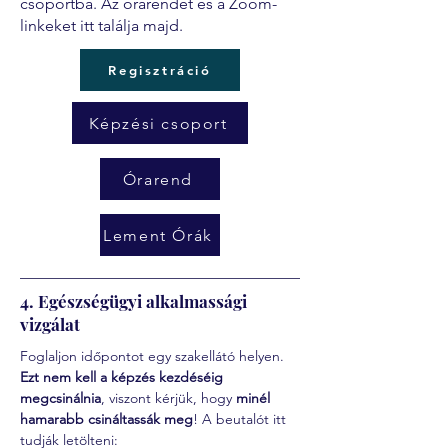
csoportba. Az órarendet és a Zoom-
linkeket itt találja majd.
Regisztráció
Képzési csoport
Órarend
Lement Órák
4. Egészségügyi alkalmassági
vizgálat
Foglaljon időpontot egy szakellátó helyen. 
Ezt nem kell a képzés kezdéséig 
megcsinálnia
, viszont kérjük, hogy 
minél 
hamarabb csináltassák meg
! A beutalót itt 
tudják letölteni: