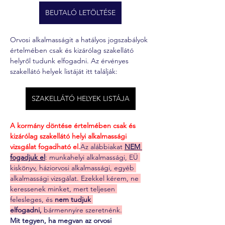
BEUTALÓ LETÖLTÉSE
Orvosi alkalmasságit a hatályos jogszabályok 
értelmében csak és kizárólag szakellátó 
helyről tudunk elfogadni. Az érvényes 
szakellátó helyek listáját itt találják:
SZAKELLÁTÓ HELYEK LISTÁJA
A kormány döntése értelmében csak és 
kizárólag szakellátó helyi alkalmassági 
vizsgálat fogadható el.
Az alábbiakat 
NEM 
fogadjuk el
: munkahelyi alkalmassági, EÜ 
kiskönyv, háziorvosi alkalmassági, egyéb 
alkalmassági vizsgálat. Ezekkel kérem, ne 
keressenek minket, mert teljesen 
felesleges, és 
nem tudjuk 
elfogadni,
 bármennyire szeretnénk.
Mit tegyen, ha megvan az orvosi 