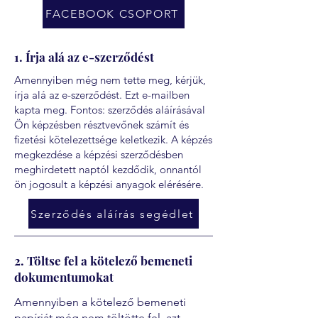
FACEBOOK CSOPORT
1. Írja alá az e-szerződést
Amennyiben még nem tette meg, kérjük,
írja alá az e-szerződést. Ezt e-mailben
kapta meg. Fontos: szerződés aláírásával
Ön képzésben résztvevőnek számít és
fizetési kötelezettsége keletkezik. A képzés
megkezdése a képzési szerződésben
meghirdetett naptól kezdődik, onnantól
ön jogosult a képzési anyagok elérésére.
Szerződés aláírás segédlet
2. Töltse fel a kötelező bemeneti
dokumentumokat
Amennyiben a kötelező bemeneti
papírját még nem töltötte fel, azt