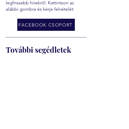
legfrissebb hírekről. Kattintson az
alábbi gombra és kérje felvételét:
FACEBOOK CSOPORT
További segédletek
Fizetési segédlet
Ajánlott fizetési ütemezés
Szakmai képzéseknél (van ágazati
vizsga)
Az ágazati vizsga előtt: a képzési díj
első fele esedékes. Az ágazati vizsga
általában a képzés indulását követő 3–
5. hónapban van. Ugyanekkor kell
kifizetni az ágazati vizsgadíjat is,
amelyre körülbelül 1–2 hónappal a