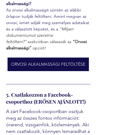
alkalmassági?
Az orvosi alkalmasságit szintén az alábbi 
űrlapon tudják feltölteni. Amint megvan az 
orvosi, ismét adják meg személyes adataikat 
és a választott képzést, és a 
"
Milyen 
dokumentumot szeretne 
feltölteni?"
 szekcióban válasszák az 
"Orvosi 
alkalmassági" 
opciót!
ORVOSI ALKALMASSÁGI FELTÖLTÉSE
5. Csatlakozzon a Facebook-
csoporthoz (ERŐSEN AJÁNLOTT!)
A zárt Facebook-csoportban osztjuk
meg az összes fontos információt:
órarend, vizsgainfók, közlemények. Aki
nem csatlakozik, könnyen lemaradhat a