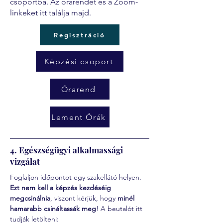
csoportba. Az órarendet és a Zoom-
linkeket itt találja majd.
Regisztráció
Képzési csoport
Órarend
Lement Órák
4. Egészségügyi alkalmassági
vizgálat
Foglaljon időpontot egy szakellátó helyen. 
Ezt nem kell a képzés kezdéséig 
megcsinálnia
, viszont kérjük, hogy 
minél 
hamarabb csináltassák meg
! A beutalót itt 
tudják letölteni: