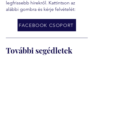
legfrissebb hírekről. Kattintson az
alábbi gombra és kérje felvételét:
FACEBOOK CSOPORT
További segédletek
Fizetési segédlet
Ajánlott fizetési ütemezés
Szakmai képzéseknél (van ágazati
vizsga)
Az ágazati vizsga előtt: a képzési díj
első fele esedékes. Az ágazati vizsga
általában a képzés indulását követő 3–
5. hónapban van. Ugyanekkor kell
kifizetni az ágazati vizsgadíjat is,
amelyre körülbelül 1–2 hónappal a