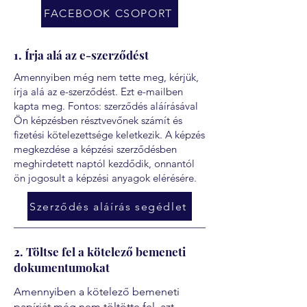
FACEBOOK CSOPORT
1. Írja alá az e-szerződést
Amennyiben még nem tette meg, kérjük,
írja alá az e-szerződést. Ezt e-mailben
kapta meg. Fontos: szerződés aláírásával
Ön képzésben résztvevőnek számít és
fizetési kötelezettsége keletkezik. A képzés
megkezdése a képzési szerződésben
meghirdetett naptól kezdődik, onnantól
ön jogosult a képzési anyagok elérésére.
Szerződés aláírás segédlet
2. Töltse fel a kötelező bemeneti
dokumentumokat
Amennyiben a kötelező bemeneti
papírját még nem töltötte fel, azt