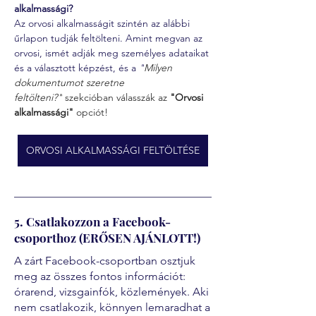
alkalmassági?
Az orvosi alkalmasságit szintén az alábbi 
űrlapon tudják feltölteni. Amint megvan az 
orvosi, ismét adják meg személyes adataikat 
és a választott képzést, és a 
"
Milyen 
dokumentumot szeretne 
feltölteni?"
 szekcióban válasszák az 
"Orvosi 
alkalmassági" 
opciót!
ORVOSI ALKALMASSÁGI FELTÖLTÉSE
5. Csatlakozzon a Facebook-
csoporthoz (ERŐSEN AJÁNLOTT!)
A zárt Facebook-csoportban osztjuk
meg az összes fontos információt:
órarend, vizsgainfók, közlemények. Aki
nem csatlakozik, könnyen lemaradhat a