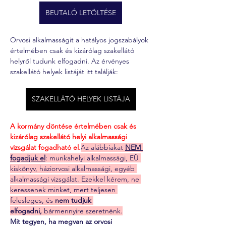
BEUTALÓ LETÖLTÉSE
Orvosi alkalmasságit a hatályos jogszabályok 
értelmében csak és kizárólag szakellátó 
helyről tudunk elfogadni. Az érvényes 
szakellátó helyek listáját itt találják:
SZAKELLÁTÓ HELYEK LISTÁJA
A kormány döntése értelmében csak és 
kizárólag szakellátó helyi alkalmassági 
vizsgálat fogadható el.
Az alábbiakat 
NEM 
fogadjuk el
: munkahelyi alkalmassági, EÜ 
kiskönyv, háziorvosi alkalmassági, egyéb 
alkalmassági vizsgálat. Ezekkel kérem, ne 
keressenek minket, mert teljesen 
felesleges, és 
nem tudjuk 
elfogadni,
 bármennyire szeretnénk.
Mit tegyen, ha megvan az orvosi 