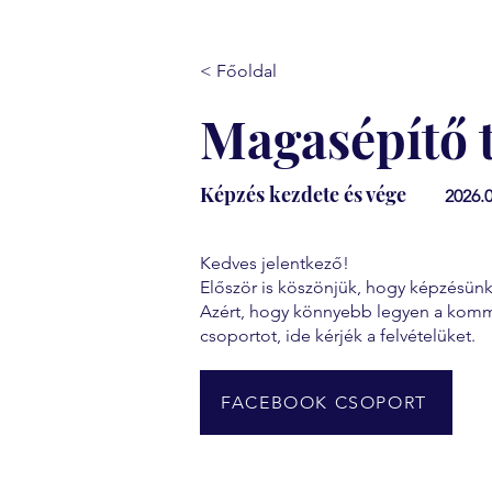
< Főoldal
Magasépítő 
Képzés kezdete és vége
2026.0
Kedves jelentkező!
Először is köszönjük, hogy képzésünkr
Azért, hogy könnyebb legyen a kommu
csoportot, ide kérjék a felvételüket.
FACEBOOK CSOPORT