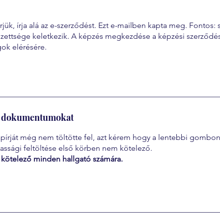
k, írja alá az e-szerződést. Ezt e-mailben kapta meg. Fontos: 
elezettsége keletkezik. A képzés megkezdése a képzési szerződ
gok elérésére.
eti dokumentumokat
rját még nem töltötte fel, azt kérem hogy a lentebbi gombon 
assági feltöltése első körben nem kötelező.
kötelező minden hallgató számára.