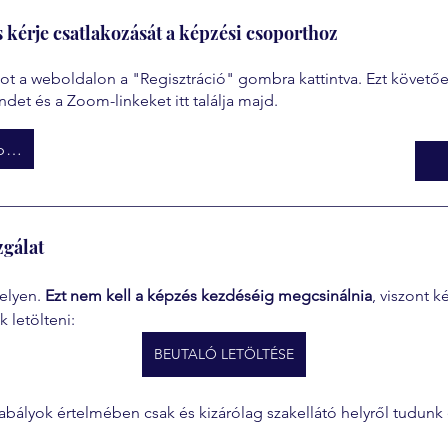
s kérje csatlakozását a képzési csoporthoz
ókot a weboldalon a "Regisztráció" gombra kattintva. Ezt köve
ndet és a Zoom-linkeket itt találja majd.
Képzési csoport
zgálat
elyen. 
Ezt nem kell a képzés kezdéséig megcsinálnia
, viszont k
k letölteni:
BEUTALÓ LETÖLTÉSE
abályok értelmében csak és kizárólag szakellátó helyről tudunk 