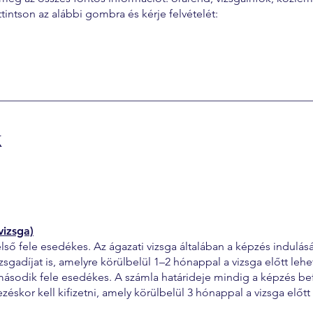
ttintson az alábbi gombra és kérje felvételét:
k
vizsga)
j első fele esedékes. Az ágazati vizsga általában a képzés indulá
izsgadíjat is, amelyre körülbelül 1–2 hónappal a vizsga előtt lehe
j második fele esedékes. A számla határideje mindig a képzés be
ezéskor kell kifizetni, amely körülbelül 3 hónappal a vizsga előtt 