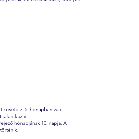
sát követő 3–5. hónapban van.
t jelentkezni.
fejező hónapjának 10. napja. A
történik.