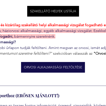
SZAKELLÁTÓ HELYEK LISTÁJA
 kizárólag szakellátó helyi alkalmassági vizsgálat fogadható el
, háziorvosi alkalmassági, egyéb alkalmassági vizsgálat. Ezekke
fogadni,
 bármennyire szeretnénk.
almassági?
ábbi űrlapon tudják feltölteni. Amint megvan az orvosi, ismét a
mentumot szeretne feltölteni?"
 szekcióban válasszák az 
"Orvosi
ORVOSI ALKALMASSÁGI FELTÖLTÉSE
soporthoz (ERŐSEN AJÁNLOTT!)
meg az összes fontos információt: órarend, vizsgainfók, közle