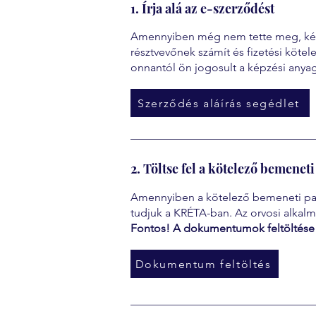
1. Írja alá az e-szerződést
Amennyiben még nem tette meg, kérjü
résztvevőnek számít és fizetési köt
onnantól ön jogosult a képzési anya
Szerződés aláírás segédlet
2. Töltse fel a kötelező bemen
Amennyiben a kötelező bemeneti papí
tudjuk a KRÉTA-ban. Az orvosi alkalm
Fontos! A dokumentumok feltöltése 
Dokumentum feltöltés