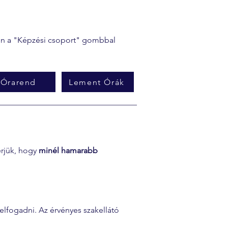
tően a "Képzési csoport" gombbal
Órarend
Lement Órák
érjük, hogy 
minél hamarabb 
elfogadni. Az érvényes szakellátó 