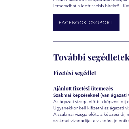
lemaradhat a legfrissebb hírekről. Ka
FACEBOOK CSOPORT
További segédlete
Fizetési segédlet
Ajánlott fizetési ütemezés
Szakmai képzéseknél (van ágazati 
Az ágazati vizsga előtt: a képzési dí
Ugyanekkor kell kifizetni az ágazati v
A szakmai vizsga előtt: a képzési dí
szakmai vizsgadíjat a vizsgára jelentk