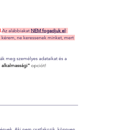
.
Az alábbiakat 
NEM fogadjuk el
: 
l kérem, ne keressenek minket, mert 
dják meg személyes adataikat és a 
 alkalmassági" 
opciót!
mények. Aki nem csatlakozik, könnyen