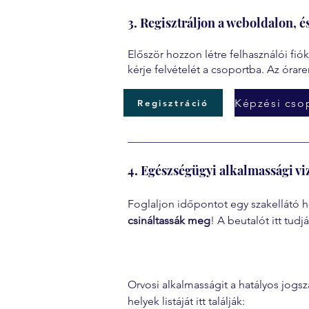
3. Regisztráljon a weboldalon, é
Először hozzon létre felhasználói fi
kérje felvételét a csoportba. Az órare
Regisztráció
4. Egészségügyi alkalmassági vi
Foglaljon időpontot egy szakellátó h
csináltassák meg
! A beutalót itt tudjá
Orvosi alkalmasságit a hatályos jogsz
helyek listáját itt találják: