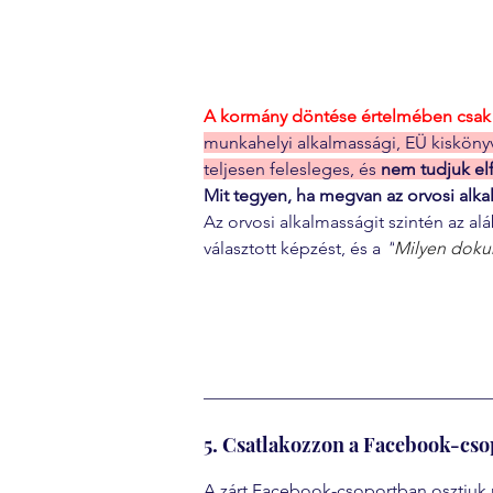
A kormány döntése értelmében csak és
munkahelyi alkalmassági, EÜ kiskönyv
teljesen felesleges, és 
nem tudjuk el
Mit tegyen, ha megvan az orvosi alk
Az orvosi alkalmasságit szintén az al
választott képzést, és a 
"
Milyen doku
5. Csatlakozzon a Facebook-c
A zárt Facebook-csoportban osztjuk 