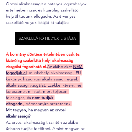
Orvosi alkalmasságit a hatályos jogszabályok 
értelmében csak és kizárólag szakellátó 
helyről tudunk elfogadni. Az érvényes 
szakellátó helyek listáját itt találják:
SZAKELLÁTÓ HELYEK LISTÁJA
A kormány döntése értelmében csak és 
kizárólag szakellátó helyi alkalmassági 
vizsgálat fogadható el.
Az alábbiakat 
NEM 
fogadjuk el
: munkahelyi alkalmassági, EÜ 
kiskönyv, háziorvosi alkalmassági, egyéb 
alkalmassági vizsgálat. Ezekkel kérem, ne 
keressenek minket, mert teljesen 
felesleges, és 
nem tudjuk 
elfogadni,
 bármennyire szeretnénk.
Mit tegyen, ha megvan az orvosi 
alkalmassági?
Az orvosi alkalmasságit szintén az alábbi 
űrlapon tudják feltölteni. Amint megvan az 