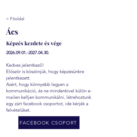
< Főoldal
Ács
Képzés kezdete és vége
2026.09.01.-2027.04.30
.
Kedves jelentkező!
Először is köszönjük, hogy képzésünkre
jelentkezett.
Azért, hogy könnyebb legyen a
kommunikáció, és ne mindenkivel külön e-
mailen kelljen kommunikálni, létrehoztunk
egy zárt facebook csoportot, ide kérjék a
felvételüket.
FACEBOOK CSOPORT