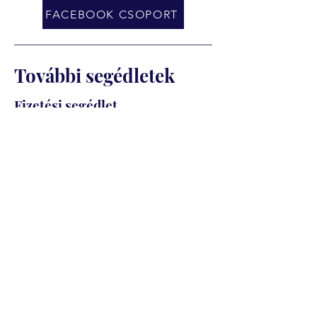
FACEBOOK CSOPORT
További segédletek
Fizetési segédlet
Ajánlott fizetési ütemezés
Szakmai képzéseknél (van ágazati
vizsga)
Az ágazati vizsga előtt: a képzési díj
első fele esedékes. Az ágazati vizsga
általában a képzés indulását követő 3–
5. hónapban van. Ugyanekkor kell
kifizetni az ágazati vizsgadíjat is,
amelyre körülbelül 1–2 hónappal a
vizsga előtt lehet jelentkezni.
A szakmai vizsga előtt: a képzési díj
második fele esedékes. A számla