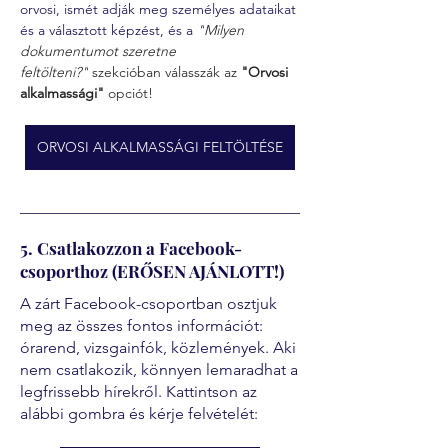
orvosi, ismét adják meg személyes adataikat 
és a választott képzést, és a 
"
Milyen 
dokumentumot szeretne 
feltölteni?"
 szekcióban válasszák az 
"Orvosi 
alkalmassági" 
opciót!
ORVOSI ALKALMASSÁGI FELTÖLTÉSE
5. Csatlakozzon a Facebook-
csoporthoz (ERŐSEN AJÁNLOTT!)
A zárt Facebook-csoportban osztjuk
meg az összes fontos információt:
órarend, vizsgainfók, közlemények. Aki
nem csatlakozik, könnyen lemaradhat a
legfrissebb hírekről. Kattintson az
alábbi gombra és kérje felvételét: