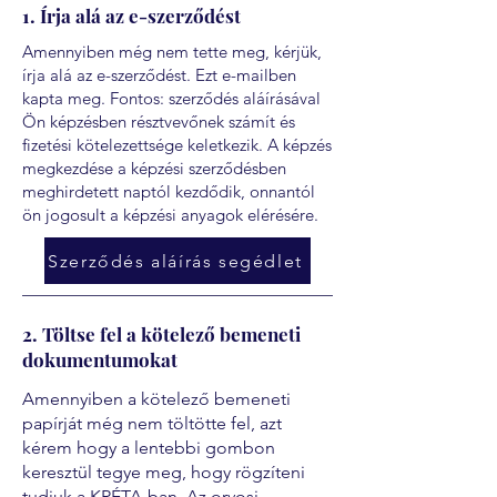
1. Írja alá az e-szerződést
Amennyiben még nem tette meg, kérjük,
írja alá az e-szerződést. Ezt e-mailben
kapta meg. Fontos: szerződés aláírásával
Ön képzésben résztvevőnek számít és
fizetési kötelezettsége keletkezik. A képzés
megkezdése a képzési szerződésben
meghirdetett naptól kezdődik, onnantól
ön jogosult a képzési anyagok elérésére.
Szerződés aláírás segédlet
2. Töltse fel a kötelező bemeneti
dokumentumokat
Amennyiben a kötelező bemeneti
papírját még nem töltötte fel, azt
kérem hogy a lentebbi gombon
keresztül tegye meg, hogy rögzíteni
tudjuk a KRÉTA-ban. Az orvosi