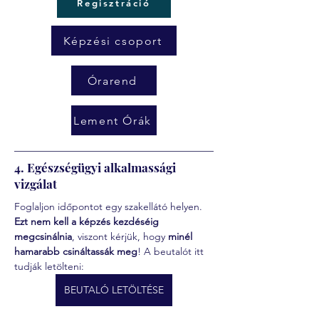
Regisztráció
Képzési csoport
Órarend
Lement Órák
4. Egészségügyi alkalmassági
vizgálat
Foglaljon időpontot egy szakellátó helyen. 
Ezt nem kell a képzés kezdéséig 
megcsinálnia
, viszont kérjük, hogy 
minél 
hamarabb csináltassák meg
! A beutalót itt 
tudják letölteni:
BEUTALÓ LETÖLTÉSE