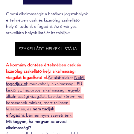
Orvosi alkalmasságit a hatályos jogszabályok 
értelmében csak és kizárólag szakellátó 
helyről tudunk elfogadni. Az érvényes 
szakellátó helyek listáját itt találják:
SZAKELLÁTÓ HELYEK LISTÁJA
A kormány döntése értelmében csak és 
kizárólag szakellátó helyi alkalmassági 
vizsgálat fogadható el.
Az alábbiakat 
NEM 
fogadjuk el
: munkahelyi alkalmassági, EÜ 
kiskönyv, háziorvosi alkalmassági, egyéb 
alkalmassági vizsgálat. Ezekkel kérem, ne 
keressenek minket, mert teljesen 
felesleges, és 
nem tudjuk 
elfogadni,
 bármennyire szeretnénk.
Mit tegyen, ha megvan az orvosi 
alkalmassági?