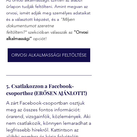
Az orvosi alkalmasságit szintén az alábbi 
űrlapon tudják feltölteni. Amint megvan az 
orvosi, ismét adják meg személyes adataikat 
és a választott képzést, és a 
"
Milyen 
dokumentumot szeretne 
feltölteni?"
 szekcióban válasszák az 
"Orvosi 
alkalmassági" 
opciót!
ORVOSI ALKALMASSÁGI FELTÖLTÉSE
5. Csatlakozzon a Facebook-
csoporthoz (ERŐSEN AJÁNLOTT!)
A zárt Facebook-csoportban osztjuk
meg az összes fontos információt:
órarend, vizsgainfók, közlemények. Aki
nem csatlakozik, könnyen lemaradhat a
legfrissebb hírekről. Kattintson az
alábbi gombra és kérje felvételét: