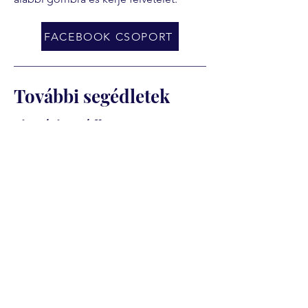
FACEBOOK CSOPORT
További segédletek
Fizetési segédlet
Ajánlott fizetési ütemezés
Szakmai képzéseknél (van ágazati
vizsga)
Az ágazati vizsga előtt: a képzési díj
első fele esedékes. Az ágazati vizsga
általában a képzés indulását követő 3–
5. hónapban van. Ugyanekkor kell
kifizetni az ágazati vizsgadíjat is,
amelyre körülbelül 1–2 hónappal a
vizsga előtt lehet jelentkezni.
A szakmai vizsga előtt: a képzési díj