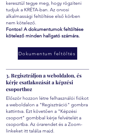
keresztül tegye meg, hogy rögzíteni
tudjuk a KRÉTA-ban. Az orvosi
alkalmassági feltöltése első körben
nem kötelező.
Fontos! A dokumentumok feltöltése
kötelező minden hallgató számára.
Dokumentum feltöltés
3. Regisztráljon a weboldalon, és
kérje csatlakozását a képzési
csoporthoz
Először hozzon létre felhasználói fiókot
a weboldalon a "Regisztráció" gombra
kattintva. Ezt követően a "Képzési
csoport" gombbal kérje felvételét a
csoportba. Az órarendet és a Zoom-
linkeket itt találja majd.