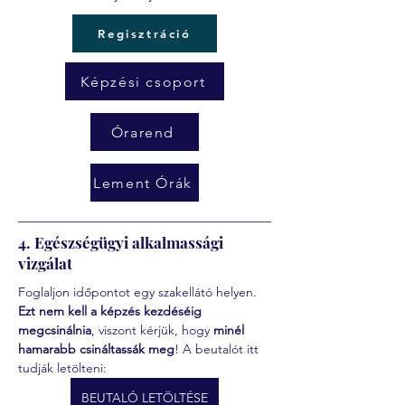
Regisztráció
Képzési csoport
Órarend
Lement Órák
4. Egészségügyi alkalmassági
vizgálat
Foglaljon időpontot egy szakellátó helyen. 
Ezt nem kell a képzés kezdéséig 
megcsinálnia
, viszont kérjük, hogy 
minél 
hamarabb csináltassák meg
! A beutalót itt 
tudják letölteni:
BEUTALÓ LETÖLTÉSE