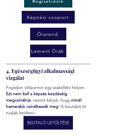
Regisztráció
Képzési csoport
Órarend
Lement Órák
4. Egészségügyi alkalmassági
vizgálat
Foglaljon időpontot egy szakellátó helyen. 
Ezt nem kell a képzés kezdéséig 
megcsinálnia
, viszont kérjük, hogy 
minél 
hamarabb csináltassák meg
! A beutalót itt 
tudják letölteni:
BEUTALÓ LETÖLTÉSE