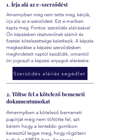
1. Írja alá az e-szerződést
Amennyiben még nem tette meg, kérjük,
írja alá az e-szerződést. Ezt e-mailben
kapta meg. Fontos: szerződés aláírásával
Ön képzésben résztvevőnek számít és
fizetési kötelezettsége keletkezik. A képzés
megkezdése a képzési szerződésben
meghirdetett naptól kezdődik, onnantól
ön jogosult a képzési anyagok elérésére.
Szerződés aláírás segédlet
2. Töltse fel a kötelező bemeneti
dokumentumokat
Amennyiben a kötelező bemeneti
papírját még nem töltötte fel, azt
kérem hogy a lentebbi gombon
keresztül tegye meg, hogy rögzíteni
tudjuk a KRÉTA-ban. Az orvosi