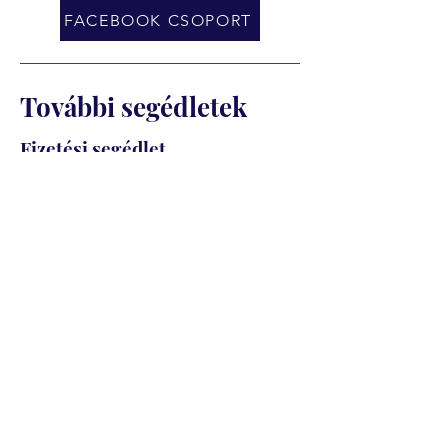
FACEBOOK CSOPORT
További segédletek
Fizetési segédlet
Ajánlott fizetési ütemezés
Szakmai képzéseknél (van ágazati
vizsga)
Az ágazati vizsga előtt: a képzési díj
első fele esedékes. Az ágazati vizsga
általában a képzés indulását követő 3–
5. hónapban van. Ugyanekkor kell
kifizetni az ágazati vizsgadíjat is,
amelyre körülbelül 1–2 hónappal a
vizsga előtt lehet jelentkezni.
A szakmai vizsga előtt: a képzési díj
második fele esedékes. A számla