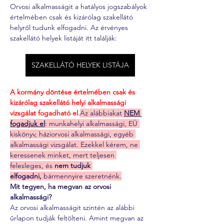
Orvosi alkalmasságit a hatályos jogszabályok 
értelmében csak és kizárólag szakellátó 
helyről tudunk elfogadni. Az érvényes 
szakellátó helyek listáját itt találják:
SZAKELLÁTÓ HELYEK LISTÁJA
A kormány döntése értelmében csak és 
kizárólag szakellátó helyi alkalmassági 
vizsgálat fogadható el.
Az alábbiakat 
NEM 
fogadjuk el
: munkahelyi alkalmassági, EÜ 
kiskönyv, háziorvosi alkalmassági, egyéb 
alkalmassági vizsgálat. Ezekkel kérem, ne 
keressenek minket, mert teljesen 
felesleges, és 
nem tudjuk 
elfogadni,
 bármennyire szeretnénk.
Mit tegyen, ha megvan az orvosi 
alkalmassági?
Az orvosi alkalmasságit szintén az alábbi 
űrlapon tudják feltölteni. Amint megvan az 