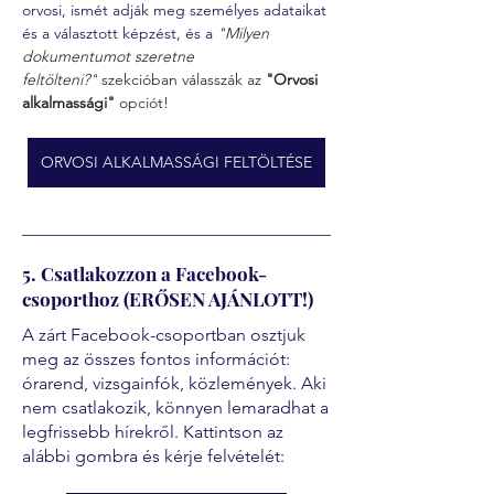
orvosi, ismét adják meg személyes adataikat 
és a választott képzést, és a 
"
Milyen 
dokumentumot szeretne 
feltölteni?"
 szekcióban válasszák az 
"Orvosi 
alkalmassági" 
opciót!
ORVOSI ALKALMASSÁGI FELTÖLTÉSE
5. Csatlakozzon a Facebook-
csoporthoz (ERŐSEN AJÁNLOTT!)
A zárt Facebook-csoportban osztjuk
meg az összes fontos információt:
órarend, vizsgainfók, közlemények. Aki
nem csatlakozik, könnyen lemaradhat a
legfrissebb hírekről. Kattintson az
alábbi gombra és kérje felvételét: