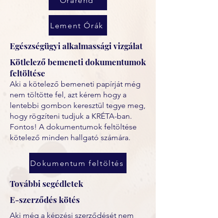
Órarend
Lement Órák
Egészségügyi alkalmassági vizgálat
Kötlelező bemeneti dokumentumok
feltöltése
Aki a kötelező bemeneti papírját még
nem töltötte fel, azt kérem hogy a
lentebbi gombon keresztül tegye meg,
hogy rögzíteni tudjuk a KRÉTA-ban.
Fontos! A dokumentumok feltöltése
kötelező minden hallgató számára.
Dokumentum feltöltés
További segédletek
E-szerződés kötés
Aki még a képzési szerződését nem