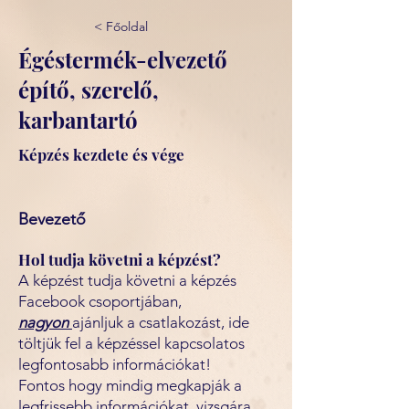
< Főoldal
Égéstermék-elvezető
építő, szerelő,
karbantartó
Képzés kezdete és vége
Bevezető
Hol tudja követni a képzést?
A képzést tudja követni a képzés
Facebook csoportjában,
nagyon
ajánljuk a csatlakozást, ide
töltjük fel a képzéssel kapcsolatos
legfontosabb információkat!
Fontos hogy mindig megkapják a
legfrissebb információkat, vizsgára