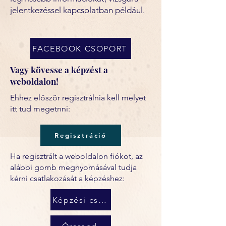
jelentkezéssel kapcsolatban például.
FACEBOOK CSOPORT
Vagy kövesse a képzést a
weboldalon!
Ehhez először regisztrálnia kell melyet
itt tud megetnni:
Regisztráció
Ha regisztrált a weboldalon fiókot, az
alábbi gomb megnyomásával tudja
kérni csatlakozását a képzéshez:
Képzési csoport