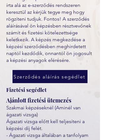
írta alá az e-szerződés rendszeren
keresztül az kérjük tegye meg hogy
rögzíteni tudjuk. Fontos! A szerződés
aláírásával ön képzésben résztvevőnek
számít és fizetési kötelezettsége
keletkezik. A képzés megkezdése a
képzési szerződésben meghirdetett
naptól kezdődik, onnantól ön jogosult
a képzési anyagok elérésére.
Szerződés aláírás segédlet
Fizetési segédlet
Ajánlott fizetési ütemezés
Szakmai képzéseknél (Aminél van
ágazati vizsga)
Ágazati vizsga előtt kell teljesíteni a
képzési díj felét.
- Ágazati vizsga általában a tanfolyam