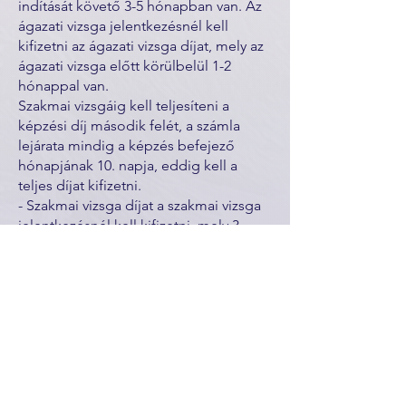
indítását követő 3-5 hónapban van. Az
ágazati vizsga jelentkezésnél kell
kifizetni az ágazati vizsga díjat, mely az
ágazati vizsga előtt körülbelül 1-2
hónappal van.
Szakmai vizsgáig kell teljesíteni a
képzési díj második felét, a számla
lejárata mindig a képzés befejező
hónapjának 10. napja, eddig kell a
teljes díjat kifizetni.
- Szakmai vizsga díjat a szakmai vizsga
jelentkezésnél kell kifizetni, mely 3
hónappal a szakmai vizsga előtt van.
Kérjük számoljanak így a pénzügyeikkel
a képzési és vizsgadíj fizetésnél.
Programkövetelményes képzéseknél
(nincs ágazati vizsgája)
A képzés végéig egyenlő ütemben
ajánlatos fizetni, havonta egyenlő
részletekre leosztva.