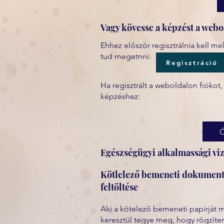
Vagy kövesse a képzést a webo
Ehhez először regisztrálnia kell mely
tud megetnni:
Regisztráció
Ha regisztrált a weboldalon fiókot
képzéshez:
Egészségügyi alkalmassági viz
Kötlelező bemeneti dokume
feltöltése
Aki a kötelező bemeneti papírját 
keresztül tegye meg, hogy rögzíte