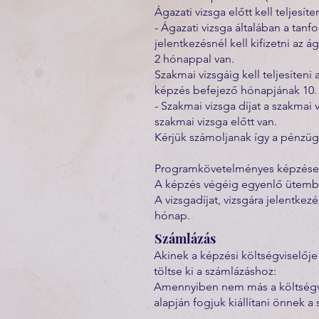
Ágazati vizsga előtt kell teljesíten
- Ágazati vizsga általában a tanf
jelentkezésnél kell kifizetni az ág
2 hónappal van.
Szakmai vizsgáig kell teljesíteni 
képzés befejező hónapjának 10. na
- Szakmai vizsga díjat a szakmai 
szakmai vizsga előtt van.
Kérjük számoljanak így a pénzügye
Programkövetelményes képzésekné
A képzés végéig egyenlő ütemben
A vizsgadíjat, vizsgára jelentkezé
hónap.
Számlázás
Akinek a képzési költségviselője
töltse ki a számlázáshoz:
Amennyiben nem más a költségvis
alapján fogjuk kiállítani önnek a 