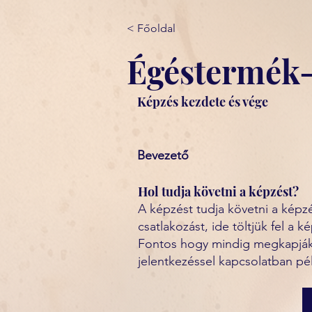
< Főoldal
Égéstermék-
Képzés kezdete és vége
Bevezető
Hol tudja követni a képzést?
A képzést tudja követni a kép
csatlakozást, ide töltjük fel a
Fontos hogy mindig megkapják a
jelentkezéssel kapcsolatban pé