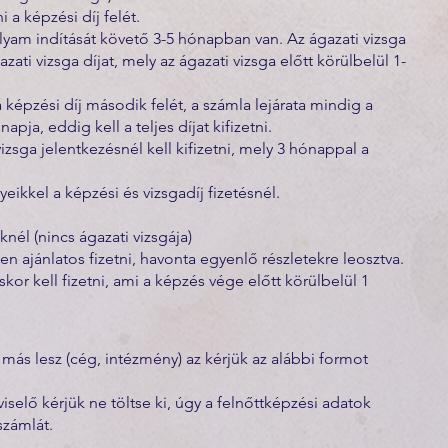
i a képzési díj felét.
olyam indítását követő 3-5 hónapban van. Az ágazati vizsga
azati vizsga díjat, mely az ágazati vizsga előtt körülbelül 1-
a képzési díj második felét, a számla lejárata mindig a
pja, eddig kell a teljes díjat kifizetni.
vizsga jelentkezésnél kell kifizetni, mely 3 hónappal a
ikkel a képzési és vizsgadíj fizetésnél.
l (nincs ágazati vizsgája)
 ajánlatos fizetni, havonta egyenlő részletekre leosztva.
skor kell fizetni, ami a képzés vége előtt körülbelül 1
 más lesz (cég, intézmény) az kérjük az alábbi formot
elő kérjük ne töltse ki, úgy a felnőttképzési adatok
számlát.