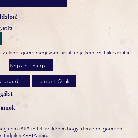
ldalon!
et itt
, az alábbi gomb megnyomásával tudja kérni csatlakozását a
Képzési csoport
Órarend
Lement Órák
gálat
ntumok
még nem töltötte fel, azt kérem hogy a lentebbi gombon
ni tudjuk a KRÉTA-ban.