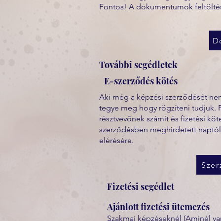
Fontos! A dokumentumok feltöltés
D
További segédletek
E-szerződés kötés
Aki még a képzési szerződését nem 
tegye meg hogy rögzíteni tudjuk. 
résztvevőnek számít és fizetési kö
szerződésben meghirdetett naptól
elérésére.
Szer
Fizetési segédlet
Ajánlott fizetési ütemezés
Szakmai képzéseknél (Aminél van