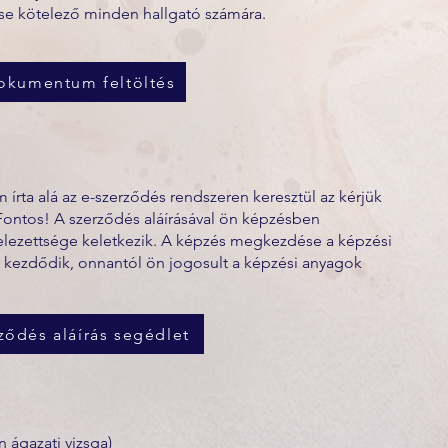
e kötelező minden hallgató számára.
okumentum feltöltés
írta alá az e-szerződés rendszeren keresztül az kérjük
Fontos! A szerződés aláírásával ön képzésben
telezettsége keletkezik. A képzés megkezdése a képzési
 kezdődik, onnantól ön jogosult a képzési anyagok
ződés aláírás segédlet
 ágazati vizsga)