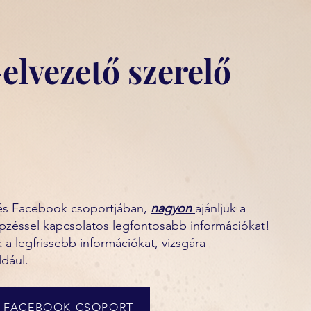
elvezető szerelő
zés Facebook csoportjában,
nagyon
ajánljuk a
 képzéssel kapcsolatos legfontosabb információkat!
 legfrissebb információkat, vizsgára
ldául.
FACEBOOK CSOPORT