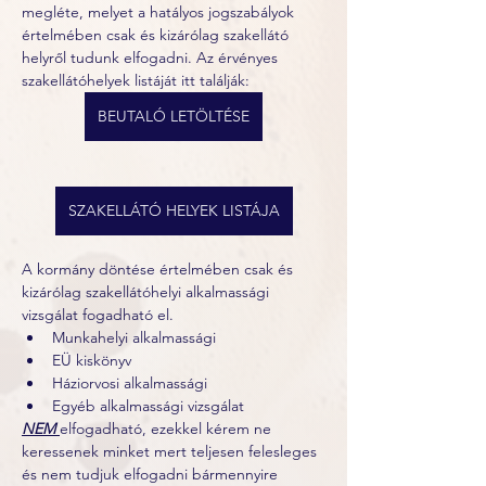
megléte, melyet a hatályos jogszabályok 
értelmében csak és kizárólag szakellátó 
helyről tudunk elfogadni. Az érvényes 
szakellátóhelyek listáját itt találják:
BEUTALÓ LETÖLTÉSE
SZAKELLÁTÓ HELYEK LISTÁJA
A kormány döntése értelmében csak és 
kizárólag szakellátóhelyi alkalmassági 
vizsgálat fogadható el. 
Munkahelyi alkalmassági
EÜ kiskönyv
Háziorvosi alkalmassági
Egyéb alkalmassági vizsgálat 
NEM 
elfogadható, ezekkel kérem ne 
keressenek minket mert teljesen felesleges 
és nem tudjuk elfogadni bármennyire 