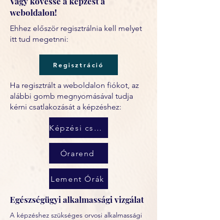
Vagy kövesse a képzést a
weboldalon!
Ehhez először regisztrálnia kell melyet
itt tud megetnni:
Regisztráció
Ha regisztrált a weboldalon fiókot, az
alábbi gomb megnyomásával tudja
kérni csatlakozását a képzéshez:
Képzési csoport
Órarend
Lement Órák
Egészségügyi alkalmassági vizgálat
A képzéshez szükséges orvosi alkalmassági 