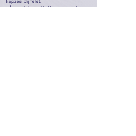
képzési díj felét.
- Ágazati vizsga általában a tanfolyam
indítását követő 3-5 hónapban van. Az
ágazati vizsga jelentkezésnél kell
kifizetni az ágazati vizsga díjat, mely az
ágazati vizsga előtt körülbelül 1-2
hónappal van.
Szakmai vizsgáig kell teljesíteni a
képzési díj második felét, a számla
lejárata mindig a képzés befejező
hónapjának 10. napja, eddig kell a
teljes díjat kifizetni.
- Szakmai vizsga díjat a szakmai vizsga
jelentkezésnél kell kifizetni, mely 3
hónappal a szakmai vizsga előtt van.
Kérjük számoljanak így a pénzügyeikkel
a képzési és vizsgadíj fizetésnél.
Programkövetelményes képzéseknél
(nincs ágazati vizsgája)
A képzés végéig egyenlő ütemben