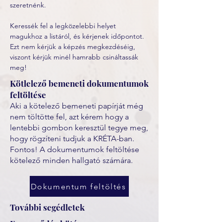
szeretnénk.
Keressék fel a legközelebbi helyet 
magukhoz a listáról, és kérjenek időpontot. 
Ezt nem kérjük a képzés megkezdéséig, 
viszont kérjük minél hamrabb csináltassák 
meg! 
Kötlelező bemeneti dokumentumok
feltöltése
Aki a kötelező bemeneti papírját még
nem töltötte fel, azt kérem hogy a
lentebbi gombon keresztül tegye meg,
hogy rögzíteni tudjuk a KRÉTA-ban.
Fontos! A dokumentumok feltöltése
kötelező minden hallgató számára.
Dokumentum feltöltés
További segédletek