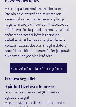
E-szerződés kötés
Aki még a képzési szerződését nem
írta alá az e-szerződés rendszeren
keresztül az kérjük tegye meg hogy
rögzíteni tudjuk. Fontos! A szerződés
aláírásával ön képzésben résztvevőnek
számít és fizetési kötelezettsége
keletkezik. A képzés megkezdése a
képzési szerződésben meghirdetett
naptól kezdődik, onnantól ön jogosult
a képzési anyagok elérésére.
Szerződés aláírás segédlet
Fizetési segédlet
Ajánlott fizetési ütemezés
Szakmai képzéseknél (Aminél van
ágazati vizsga)
Ágazati vizsga előtt kell teljesíteni a