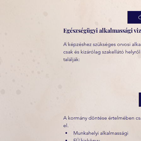
Egészségügyi alkalmassági viz
A képzéshez szükséges orvosi alka
csak és kizárólag szakellátó helyről
találják:
A kormány döntése értelmében csak 
el. 
Munkahelyi alkalmassági
EÜ kiskönyv