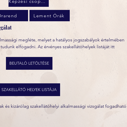
Képzési csoport
Órarend
Lement Órák
gálat
lmassági megléte, melyet a hatályos jogszabályok értelmében 
 tudunk elfogadni. Az érvényes szakellátóhelyek listáját itt 
BEUTALÓ LETÖLTÉSE
SZAKELLÁTÓ HELYEK LISTÁJA
és kizárólag szakellátóhelyi alkalmassági vizsgálat fogadható