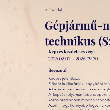
< Főoldal
Gépjármű-m
technikus (S
Képzés kezdete és vége
2026.02.01. - 2026.09.30.
Bevezető
Kedves jelentkező!
Először is köszönjük, hogy képzésün
A Februári képzés indulásának leg
A képzés folyamán több csoportnak 
közös órarendben minden csoportnak 
Azért, hogy könnyebb legyen a kom