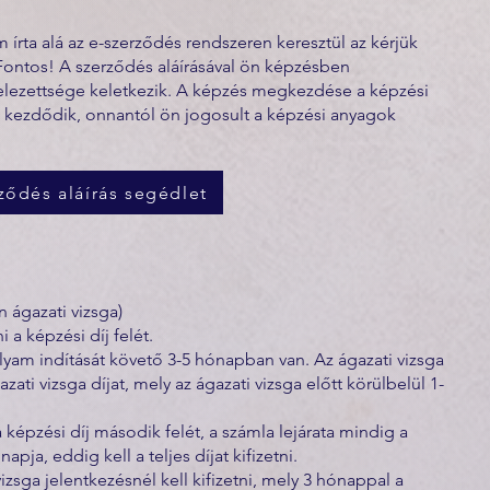
írta alá az e-szerződés rendszeren keresztül az kérjük
Fontos! A szerződés aláírásával ön képzésben
telezettsége keletkezik. A képzés megkezdése a képzési
 kezdődik, onnantól ön jogosult a képzési anyagok
ződés aláírás segédlet
 ágazati vizsga)
i a képzési díj felét.
olyam indítását követő 3-5 hónapban van. Az ágazati vizsga
azati vizsga díjat, mely az ágazati vizsga előtt körülbelül 1-
a képzési díj második felét, a számla lejárata mindig a
pja, eddig kell a teljes díjat kifizetni.
vizsga jelentkezésnél kell kifizetni, mely 3 hónappal a