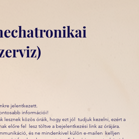
echatronikai
zerviz)
kre jelentkezett.
fontosabb információi!
lesznek közös óráik, hogy ezt jól tudjuk kezelni, ezért a
előre fel lesz töltve a bejelentkezési link az órájára.
munikáció, és ne mindenkivel külön e-mailen kelljen