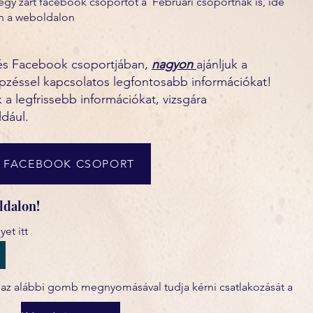
gy zárt facebook csoportot a Februári csoportnak is, ide
jon a weboldalon
zés Facebook csoportjában,
nagyon
ajánljuk a
 képzéssel kapcsolatos legfontosabb információkat!
 legfrissebb információkat, vizsgára
ldául.
FACEBOOK CSOPORT
ldalon!
et itt
, az alábbi gomb megnyomásával tudja kérni csatlakozását a