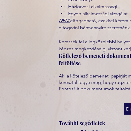
Háziorvosi alkalmassági
Egyéb alkalmassági vizsgálat 
NEM 
elfogadható, ezekkel kérem n
elfogadni bármennyire szeretnénk.
Keressék fel a legközelebbi helyet
képzés megkezdéséig, viszont kér
Kötlelező bemeneti dokume
feltöltése
Aki a kötelező bemeneti papírját 
keresztül tegye meg, hogy rögzíte
Fontos! A dokumentumok feltöltés
D
További segédletek