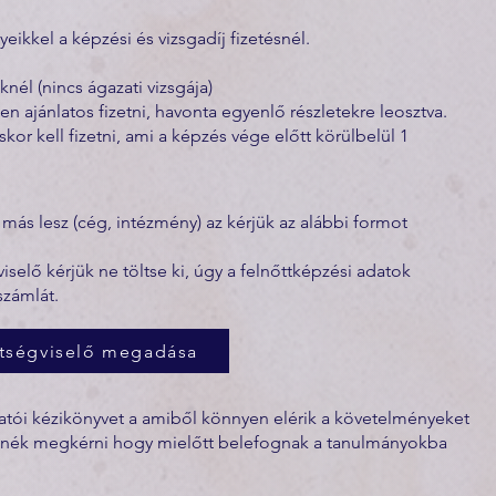
ikkel a képzési és vizsgadíj fizetésnél.
l (nincs ágazati vizsgája)
 ajánlatos fizetni, havonta egyenlő részletekre leosztva.
skor kell fizetni, ami a képzés vége előtt körülbelül 1
 más lesz (cég, intézmény) az kérjük az alábbi formot
elő kérjük ne töltse ki, úgy a felnőttképzési adatok
számlát.
tségviselő megadása
tói kézikönyvet a amiből könnyen elérik a követelményeket
retnék megkérni hogy mielőtt belefognak a tanulmányokba