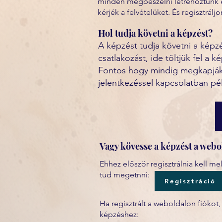
minden megbeszélni létrehoztunk e
kérjék a felvételüket. És regisztrál
Hol tudja követni a képzést?
A képzést tudja követni a kép
csatlakozást, ide töltjük fel a
Fontos hogy mindig megkapják a
jelentkezéssel kapcsolatban pé
Vagy kövesse a képzést a webo
Ehhez először regisztrálnia kell mely
tud megetnni:
Regisztráció
Ha regisztrált a weboldalon fiókot
képzéshez: