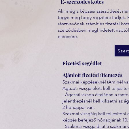
E-szerződés kötés
Aki még a képzési szerződését nem 
tegye meg hogy rögzíteni tudjuk. 
résztvevőnek számít és fizetési kö
szerződésben meghirdetett naptól
elérésére.
Szer
Fizetési segédlet
Ajánlott fizetési ütemezés
Szakmai képzéseknél (Aminél van
Ágazati vizsga előtt kell teljesíten
- Ágazati vizsga általában a tanf
jelentkezésnél kell kifizetni az ág
2 hónappal van.
Szakmai vizsgáig kell teljesíteni 
képzés befejező hónapjának 10. na
- Szakmai vizsga díjat a szakmai 