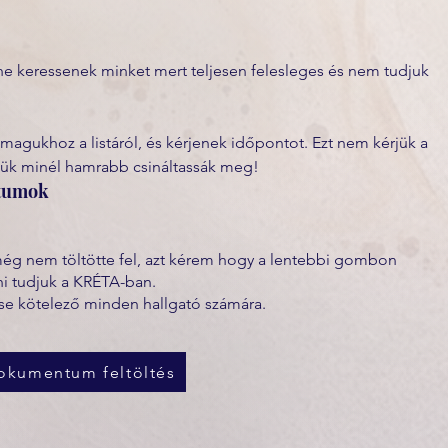
e keressenek minket mert teljesen felesleges és nem tudjuk 
 magukhoz a listáról, és kérjenek időpontot. Ezt nem kérjük a 
jük minél hamrabb csináltassák meg! 
ntumok
még nem töltötte fel, azt kérem hogy a lentebbi gombon
ni tudjuk a KRÉTA-ban.
e kötelező minden hallgató számára.
okumentum feltöltés