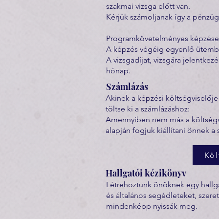
szakmai vizsga előtt van.
Kérjük számoljanak így a pénzügye
Programkövetelményes képzésekné
A képzés végéig egyenlő ütemben
A vizsgadíjat, vizsgára jelentkezé
hónap.
Számlázás
Akinek a képzési költségviselője
töltse ki a számlázáshoz:
Amennyiben nem más a költségvis
alapján fogjuk kiállítani önnek a 
Köl
Hallgatói kézikönyv
Létrehoztunk önöknek egy hallga
és általános segédleteket, sze
mindenképp nyissák meg.