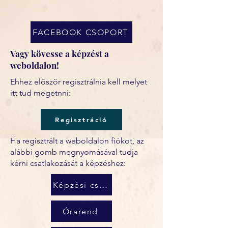
FACEBOOK CSOPORT
Vagy kövesse a képzést a
weboldalon!
Ehhez először regisztrálnia kell melyet
itt tud megetnni:
Regisztráció
Ha regisztrált a weboldalon fiókot, az
alábbi gomb megnyomásával tudja
kérni csatlakozását a képzéshez:
Képzési csoport
Órarend