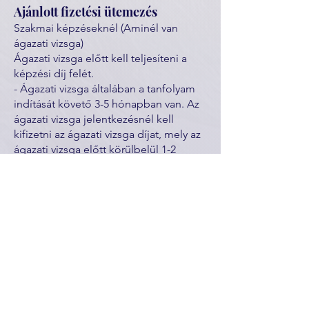
Ajánlott fizetési ütemezés
Szakmai képzéseknél (Aminél van
ágazati vizsga)
Ágazati vizsga előtt kell teljesíteni a
képzési díj felét.
- Ágazati vizsga általában a tanfolyam
indítását követő 3-5 hónapban van. Az
ágazati vizsga jelentkezésnél kell
kifizetni az ágazati vizsga díjat, mely az
ágazati vizsga előtt körülbelül 1-2
hónappal van.
Szakmai vizsgáig kell teljesíteni a
képzési díj második felét, a számla
lejárata mindig a képzés befejező
hónapjának 10. napja, eddig kell a
teljes díjat kifizetni.
- Szakmai vizsga díjat a szakmai vizsga
jelentkezésnél kell kifizetni, mely 3
hónappal a szakmai vizsga előtt van.
Kérjük számoljanak így a pénzügyeikkel