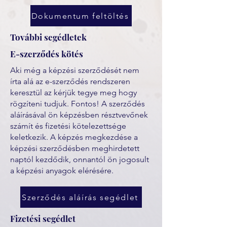
Dokumentum feltöltés
További segédletek
E-szerződés kötés
Aki még a képzési szerződését nem
írta alá az e-szerződés rendszeren
keresztül az kérjük tegye meg hogy
rögzíteni tudjuk. Fontos! A szerződés
aláírásával ön képzésben résztvevőnek
számít és fizetési kötelezettsége
keletkezik. A képzés megkezdése a
képzési szerződésben meghirdetett
naptól kezdődik, onnantól ön jogosult
a képzési anyagok elérésére.
Szerződés aláírás segédlet
Fizetési segédlet