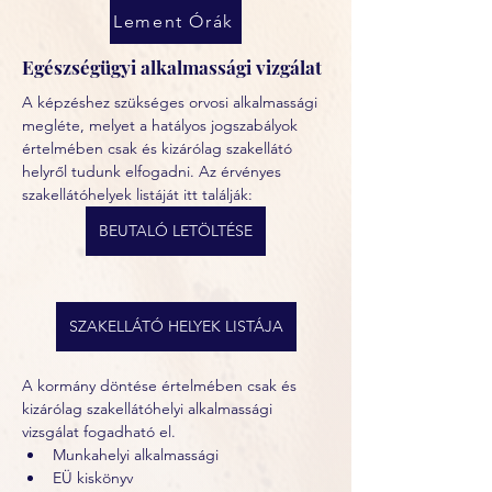
Lement Órák
Egészségügyi alkalmassági vizgálat
A képzéshez szükséges orvosi alkalmassági 
megléte, melyet a hatályos jogszabályok 
értelmében csak és kizárólag szakellátó 
helyről tudunk elfogadni. Az érvényes 
szakellátóhelyek listáját itt találják:
BEUTALÓ LETÖLTÉSE
SZAKELLÁTÓ HELYEK LISTÁJA
A kormány döntése értelmében csak és 
kizárólag szakellátóhelyi alkalmassági 
vizsgálat fogadható el. 
Munkahelyi alkalmassági
EÜ kiskönyv