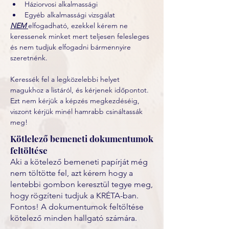
Háziorvosi alkalmassági
Egyéb alkalmassági vizsgálat 
NEM 
elfogadható, ezekkel kérem ne 
keressenek minket mert teljesen felesleges 
és nem tudjuk elfogadni bármennyire 
szeretnénk.
Keressék fel a legközelebbi helyet 
magukhoz a listáról, és kérjenek időpontot. 
Ezt nem kérjük a képzés megkezdéséig, 
viszont kérjük minél hamrabb csináltassák 
meg! 
Kötlelező bemeneti dokumentumok
feltöltése
Aki a kötelező bemeneti papírját még
nem töltötte fel, azt kérem hogy a
lentebbi gombon keresztül tegye meg,
hogy rögzíteni tudjuk a KRÉTA-ban.
Fontos! A dokumentumok feltöltése
kötelező minden hallgató számára.