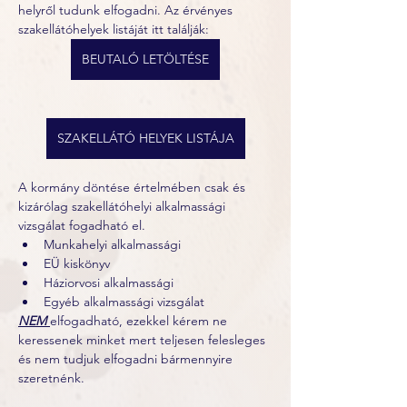
helyről tudunk elfogadni. Az érvényes 
szakellátóhelyek listáját itt találják:
BEUTALÓ LETÖLTÉSE
SZAKELLÁTÓ HELYEK LISTÁJA
A kormány döntése értelmében csak és 
kizárólag szakellátóhelyi alkalmassági 
vizsgálat fogadható el. 
Munkahelyi alkalmassági
EÜ kiskönyv
Háziorvosi alkalmassági
Egyéb alkalmassági vizsgálat 
NEM 
elfogadható, ezekkel kérem ne 
keressenek minket mert teljesen felesleges 
és nem tudjuk elfogadni bármennyire 
szeretnénk.