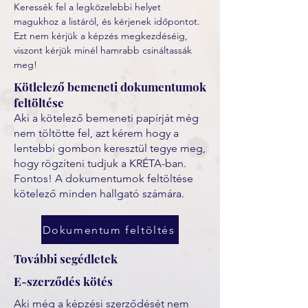
Keressék fel a legközelebbi helyet 
magukhoz a listáról, és kérjenek időpontot. 
Ezt nem kérjük a képzés megkezdéséig, 
viszont kérjük minél hamrabb csináltassák 
meg! 
Kötlelező bemeneti dokumentumok
feltöltése
Aki a kötelező bemeneti papírját még
nem töltötte fel, azt kérem hogy a
lentebbi gombon keresztül tegye meg,
hogy rögzíteni tudjuk a KRÉTA-ban.
Fontos! A dokumentumok feltöltése
kötelező minden hallgató számára.
Dokumentum feltöltés
További segédletek
E-szerződés kötés
Aki még a képzési szerződését nem