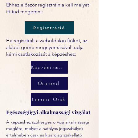
Ehhez először regisztrálnia kell melyet
itt tud megetnni:
Regisztráció
Ha regisztrált a weboldalon fiókot, az
alábbi gomb megnyomásával tudja
kérni csatlakozását a képzéshez:
Képzési csoport
Órarend
Lement Órák
Egészségügyi alkalmassági vizgálat
A képzéshez szükséges orvosi alkalmassági 
megléte, melyet a hatályos jogszabályok 
értelmében csak és kizárólag szakellátó 