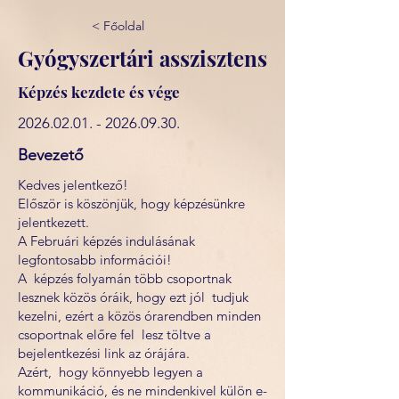
< Főoldal
Gyógyszertári asszisztens
Képzés kezdete és vége
2026.02.01. - 2026.09.30
.
Bevezető
Kedves jelentkező!
Először is köszönjük, hogy képzésünkre
jelentkezett.
A Februári képzés indulásának
legfontosabb információi!
A képzés folyamán több csoportnak
lesznek közös óráik, hogy ezt jól tudjuk
kezelni, ezért a közös órarendben minden
csoportnak előre fel lesz töltve a
bejelentkezési link az órájára.
Azért, hogy könnyebb legyen a
kommunikáció, és ne mindenkivel külön e-