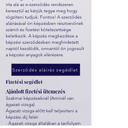
írta alá az e-szerződés rendszeren
keresztül az kérjük tegye meg hogy
rögzíteni tudjuk. Fontos! A szerződés
aláírásával ön képzésben résztvevőnek
számít és fizetési kötelezettsége
keletkezik. A képzés megkezdése a
képzési szerződésben meghirdetett
naptól kezdődik, onnantól ön jogosult
a képzési anyagok elérésére.
Szerződés aláírás segédlet
Fizetési segédlet
Ajánlott fizetési ütemezés
Szakmai képzéseknél (Aminél van
ágazati vizsga)
Ágazati vizsga előtt kell teljesíteni a
képzési díj felét.
- Ágazati vizsga általában a tanfolyam