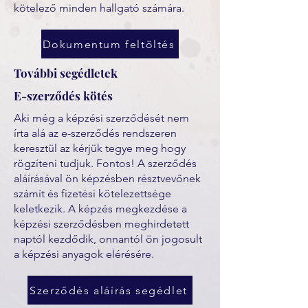
kötelező minden hallgató számára.
Dokumentum feltöltés
További segédletek
E-szerződés kötés
Aki még a képzési szerződését nem
írta alá az e-szerződés rendszeren
keresztül az kérjük tegye meg hogy
rögzíteni tudjuk. Fontos! A szerződés
aláírásával ön képzésben résztvevőnek
számít és fizetési kötelezettsége
keletkezik. A képzés megkezdése a
képzési szerződésben meghirdetett
naptól kezdődik, onnantól ön jogosult
a képzési anyagok elérésére.
Szerződés aláírás segédlet