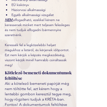
EÜ kiskönyv
Háziorvosi alkalmassági
Egyéb alkalmassági vizsgálat 
NEM 
elfogadható, ezekkel kérem ne 
keressenek minket mert teljesen felesleges 
és nem tudjuk elfogadni bármennyire 
szeretnénk.
Keressék fel a legközelebbi helyet 
magukhoz a listáról, és kérjenek időpontot. 
Ezt nem kérjük a képzés megkezdéséig, 
viszont kérjük minél hamrabb csináltassák 
meg! 
Kötlelező bemeneti dokumentumok
feltöltése
Aki a kötelező bemeneti papírját még
nem töltötte fel, azt kérem hogy a
lentebbi gombon keresztül tegye meg,
hogy rögzíteni tudjuk a KRÉTA-ban.
Fontos! A dokumentumok feltöltése