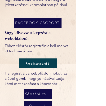
jelentkezéssel kapcsolatban például.
FACEBOOK CSOPORT
Vagy kövesse a képzést a
weboldalon!
Ehhez először regisztrálnia kell melyet
itt tud megetnni:
Regisztráció
Ha regisztrált a weboldalon fiókot, az
alábbi gomb megnyomásával tudja
kérni csatlakozását a képzéshez:
Képzési csoport