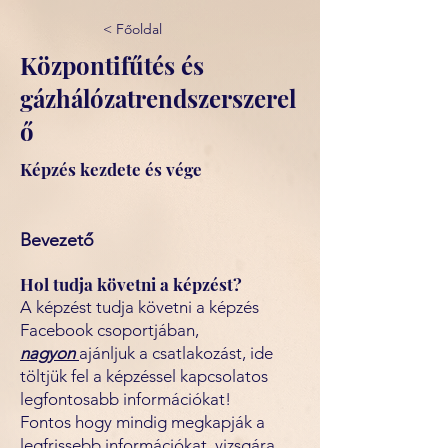
< Főoldal
Központifűtés és
gázhálózatrendszerszerel
ő
Képzés kezdete és vége
Bevezető
Hol tudja követni a képzést?
A képzést tudja követni a képzés
Facebook csoportjában,
nagyon
ajánljuk a csatlakozást, ide
töltjük fel a képzéssel kapcsolatos
legfontosabb információkat!
Fontos hogy mindig megkapják a
legfrissebb információkat, vizsgára