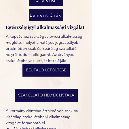
Órarend
Lement Órák
Egészségügyi alkalmassági vizgálat
A képzéshez szükséges orvosi alkalmassági 
megléte, melyet a hatályos jogszabályok 
értelmében csak és kizárólag szakellátó 
helyről tudunk elfogadni. Az érvényes 
szakellátóhelyek listáját itt találják:
BEUTALÓ LETÖLTÉSE
SZAKELLÁTÓ HELYEK LISTÁJA
A kormány döntése értelmében csak és 
kizárólag szakellátóhelyi alkalmassági 
vizsgálat fogadható el. 
Munkahelyi alkalmassági