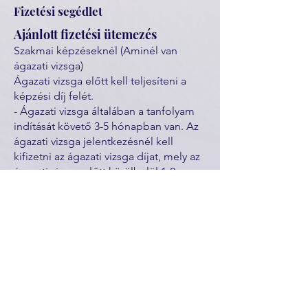
Fizetési segédlet
Ajánlott fizetési ütemezés
Szakmai képzéseknél (Aminél van
ágazati vizsga)
Ágazati vizsga előtt kell teljesíteni a
képzési díj felét.
- Ágazati vizsga általában a tanfolyam
indítását követő 3-5 hónapban van. Az
ágazati vizsga jelentkezésnél kell
kifizetni az ágazati vizsga díjat, mely az
ágazati vizsga előtt körülbelül 1-2
hónappal van.
Szakmai vizsgáig kell teljesíteni a
képzési díj második felét, a számla
lejárata mindig a képzés befejező
hónapjának 10. napja, eddig kell a
teljes díjat kifizetni.
- Szakmai vizsga díjat a szakmai vizsga
jelentkezésnél kell kifizetni, mely 3
hónappal a szakmai vizsga előtt van.