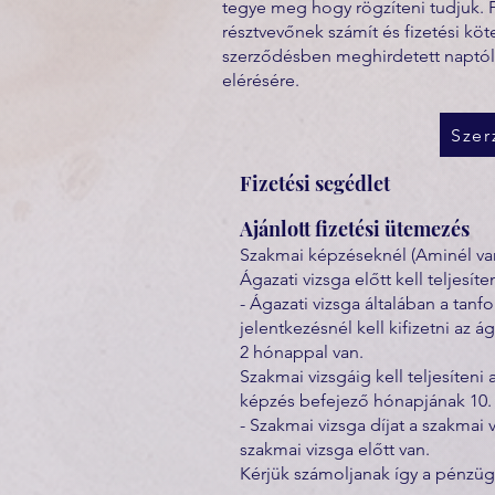
tegye meg hogy rögzíteni tudjuk. 
résztvevőnek számít és fizetési kö
szerződésben meghirdetett naptól
elérésére.
Szer
Fizetési segédlet
Ajánlott fizetési ütemezés
Szakmai képzéseknél (Aminél van
Ágazati vizsga előtt kell teljesíten
- Ágazati vizsga általában a tanf
jelentkezésnél kell kifizetni az ág
2 hónappal van.
Szakmai vizsgáig kell teljesíteni 
képzés befejező hónapjának 10. na
- Szakmai vizsga díjat a szakmai 
szakmai vizsga előtt van.
Kérjük számoljanak így a pénzügye