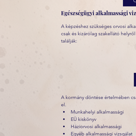
Egészségügyi alkalmassági viz
A képzéshez szükséges orvosi alka
csak és kizárólag szakellátó helyről
találják:
A kormány döntése értelmében csak 
el. 
Munkahelyi alkalmassági
EÜ kiskönyv
Háziorvosi alkalmassági
Egyéb alkalmassági vizsgálat 