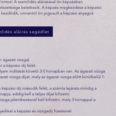
Fontos! A szerződés aláírásával ön képzésben
telezettsége keletkezik. A képzés megkezdése a képzési
 kezdődik, onnantól ön jogosult a képzési anyagok
ződés aláírás segédlet
 ágazati vizsga)
i a képzési díj felét.
olyam indítását követő 3-5 hónapban van. Az ágazati vizsga
azati vizsga díjat, mely az ágazati vizsga előtt körülbelül 1-
a képzési díj második felét, a számla lejárata mindig a
pja, eddig kell a teljes díjat kifizetni.
vizsga jelentkezésnél kell kifizetni, mely 3 hónappal a
ikkel a képzési és vizsgadíj fizetésnél.