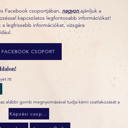
zés Facebook csoportjában,
nagyon
ajánljuk a
 képzéssel kapcsolatos legfontosabb információkat!
 legfrissebb információkat, vizsgára
ldául.
FACEBOOK CSOPORT
ldalon!
et itt
, az alábbi gomb megnyomásával tudja kérni csatlakozását a
Képzési csoport