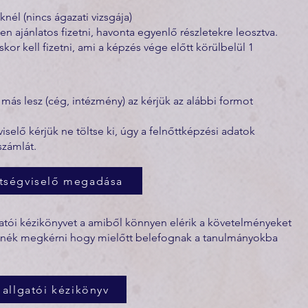
l (nincs ágazati vizsgája)
 ajánlatos fizetni, havonta egyenlő részletekre leosztva.
skor kell fizetni, ami a képzés vége előtt körülbelül 1
 más lesz (cég, intézmény) az kérjük az alábbi formot
elő kérjük ne töltse ki, úgy a felnőttképzési adatok
számlát.
tségviselő megadása
tói kézikönyvet a amiből könnyen elérik a követelményeket
retnék megkérni hogy mielőtt belefognak a tanulmányokba
allgatói kézikönyv