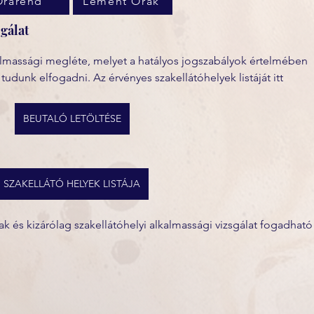
Órarend
Lement Órák
gálat
lmassági megléte, melyet a hatályos jogszabályok értelmében 
 tudunk elfogadni. Az érvényes szakellátóhelyek listáját itt 
BEUTALÓ LETÖLTÉSE
SZAKELLÁTÓ HELYEK LISTÁJA
és kizárólag szakellátóhelyi alkalmassági vizsgálat fogadható