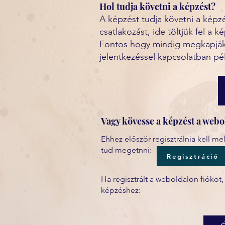
Hol tudja követni a képzést?
A képzést tudja követni a kép
csatlakozást, ide töltjük fel a
Fontos hogy mindig megkapják a
jelentkezéssel kapcsolatban pé
Vagy kövesse a képzést a webo
Ehhez először regisztrálnia kell mely
tud megetnni:
Regisztráció
Ha regisztrált a weboldalon fiókot
képzéshez: