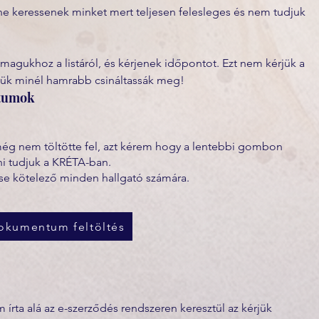
e keressenek minket mert teljesen felesleges és nem tudjuk 
 magukhoz a listáról, és kérjenek időpontot. Ezt nem kérjük a 
jük minél hamrabb csináltassák meg! 
ntumok
még nem töltötte fel, azt kérem hogy a lentebbi gombon
ni tudjuk a KRÉTA-ban.
e kötelező minden hallgató számára.
okumentum feltöltés
írta alá az e-szerződés rendszeren keresztül az kérjük