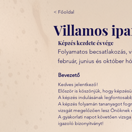
< Főoldal
Villamos ipa
Képzés kezdete és vége
Folyamatos becsatlakozás, v
február, junius és október h
Bevezető
Kedves jelentkező!
Először is köszönjük, hogy képzésün
A képzés indulásának legfontosabb
A képzés folyamán tananyagot fogna
vizsgát megelőzően lesz Önöknek e
A gyakorlati napot követően vizsga
igazoló bizonyítványt!