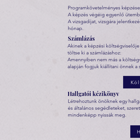
Programkövetelményes képzésekné
A képzés végéig egyenlő ütemben
A vizsgadíjat, vizsgára jelentkezé
hónap.
Számlázás
Akinek a képzési költségviselője
töltse ki a számlázáshoz:
Amennyiben nem más a költségvis
alapján fogjuk kiállítani önnek a 
Köl
Hallgatói kézikönyv
Létrehoztunk önöknek egy hallga
és általános segédleteket, sze
mindenképp nyissák meg.
H