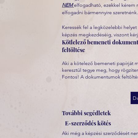
NEM 
elfogadható, ezekkel kérem n
elfogadni bármennyire szeretnénk.
Keressék fel a legközelebbi helyet
képzés megkezdéséig, viszont kér
Kötlelező bemeneti dokume
feltöltése
Aki a kötelező bemeneti papírját 
keresztül tegye meg, hogy rögzíte
Fontos! A dokumentumok feltöltés
D
További segédletek
E-szerződés kötés
Aki még a képzési szerződését nem 