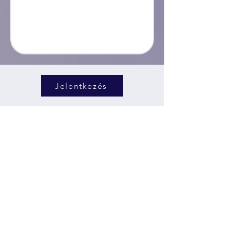
Jelentkezés
Elérhetőség
06 30 525 3827
- Somodi Lilla -
Képzésekkel kapcsolatos információk
06 20 252 8818
- Simon Gellért -
Képzésekkel kapcsolatos információk
06 70 907 2539
- Simon András -
Kizárólag számlázással kapcsolatos
információk