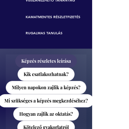
VISSZANÉZHETŐ TANANYAG
KAMATMENTES RÉSZLETFIZETÉS
RUGALMAS TANULÁS
Képzés részletes leírása
Kik csatlakozhatnak?
Milyen napokon zajlik a képzés?
Mi szükséges a képzés megkezdéséhez?
Hogyan zajlik az oktatás?
Kötelező gyakorlatról