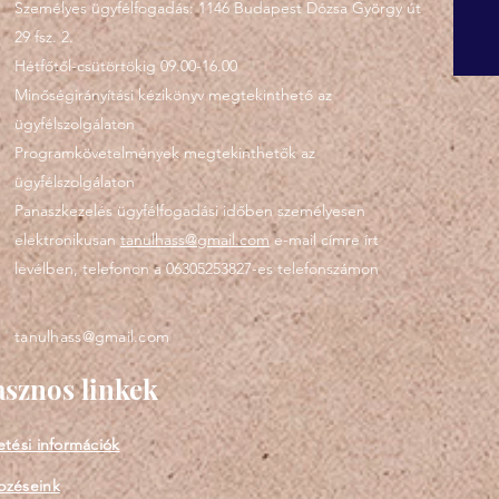
Személyes ügyfélfogadás: 1146 Budapest Dózsa György út
29 fsz. 2.
Hétfőtől-csütörtökig 09.00-16.00
Minőségirányítási kézikönyv megtekinthető az
ügyfélszolgálaton
Programkövetelmények megtekinthetők az
ügyfélszolgálaton
Panaszkezelés ügyfélfogadási időben személyesen
elektronikusan
tanulhass@gmail.com
e-mail címre írt
levélben, telefonon a 06305253827-es telefonszámon
tanulhass@gmail.com
sznos linkek
etési információk
pzéseink