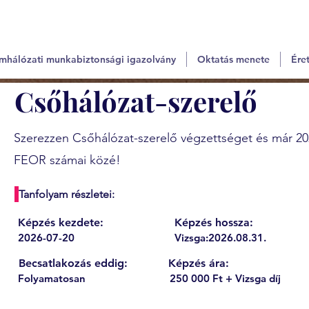
mhálózati munkabiztonsági igazolvány
Oktatás menete
Éret
Csőhálózat-szerelő
Szerezzen Csőhálózat-szerelő végzettséget és már 20
FEOR számai közé!
Tanfolyam részletei:
Képzés kezdete:
Képzés hossza:
2026-07-20
Vizsga:2026.08.31.
Becsatlakozás eddig:
Képzés ára:
Folyamatosan
250 000 Ft + Vizsga díj