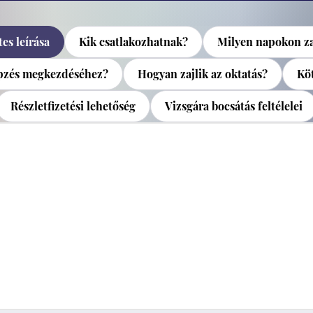
es leírása
Kik csatlakozhatnak?
Milyen napokon za
épzés megkezdéséhez?
Hogyan zajlik az oktatás?
Köt
Részletfizetési lehetőség
Vizsgára bocsátás feltélelei