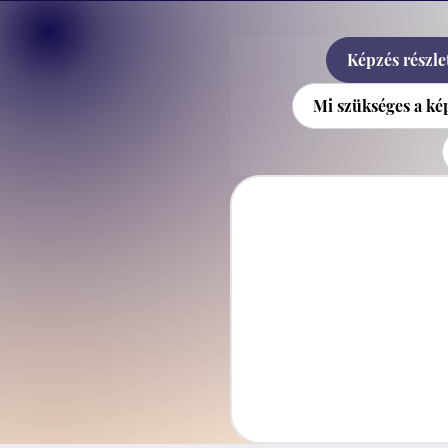
Képzés részlet
Mi szükséges a k