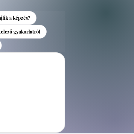
jlik a képzés?
elező gyakorlatról