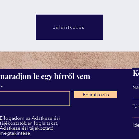
Jelentkezés
K
maradjon le egy hírről sem
Né
Feliratkozás
Té
Elfogadom az Adatkezelési
tájékoztatóban foglaltakat.
Ide
Adatkezelési tájékoztató
megtekintése