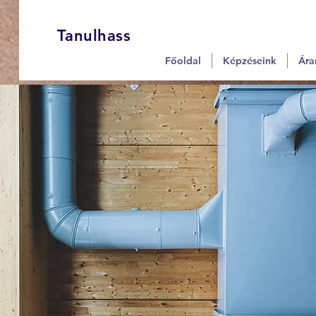
Tanulhass
Főoldal
Képzéseink
Ára