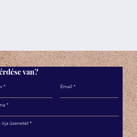
érdése van?
v
Email
ma
 írja üzenetét