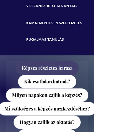
VISSZANÉZHETŐ TANANYAG
KAMATMENTES RÉSZLETFIZETÉS
RUGALMAS TANULÁS
Képzés részletes leírása
Kik csatlakozhatnak?
Milyen napokon zajlik a képzés?
Mi szükséges a képzés megkezdéséhez?
Hogyan zajlik az oktatás?