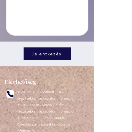
Jelentkezés
Elérhetőség
06 30 525 3827
- Somodi Lilla -
Képzésekkel kapcsolatos információk
06 20 252 8818
- Simon Gellért -
Képzésekkel kapcsolatos információk
06 70 907 2539
- Simon András -
Kizárólag számlázással kapcsolatos
információk