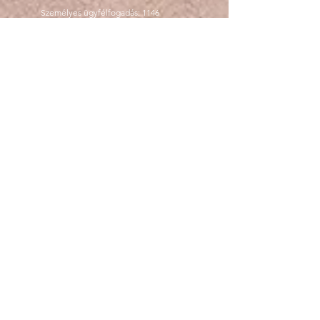
Személyes ügyfélfogadás: 1146
Budapest Dózsa György út 29 fsz. 2.
Hétfőtől-csütörtökig
09.00-16.00
Minőségirányítási kézikönyv
megtekinthető az ügyfélszolgálaton
Programkövetelmények
megtekinthetők az ügyfélszolgálaton
Panaszkezelés ügyfélfogadási időben
személyesen elektronikusan
tanulhass@gmail.com
e-mail címre írt
levélben, telefonon a
06305253827
-es
telefonszámon
tanulhass@gmail.com
Hasznos linkek
Fizetési információk
Képzéseink