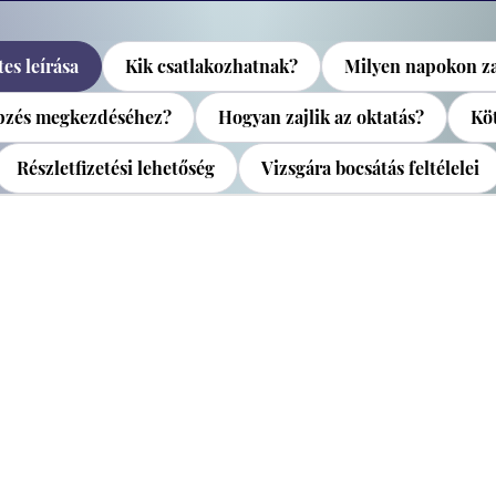
es leírása
Kik csatlakozhatnak?
Milyen napokon za
épzés megkezdéséhez?
Hogyan zajlik az oktatás?
Köt
Részletfizetési lehetőség
Vizsgára bocsátás feltélelei