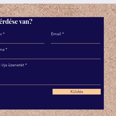
érdése van?
v
Email
ma
 írja üzenetét
Küldés