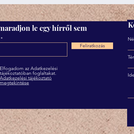
K
maradjon le egy hírről sem
Né
Feliratkozás
Té
Elfogadom az Adatkezelési
tájékoztatóban foglaltakat.
Ide
Adatkezelési tájékoztató
megtekintése