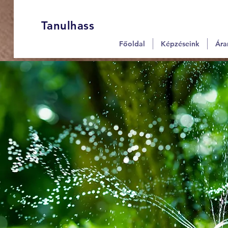
Tanulhass
Főoldal
Képzéseink
Ára