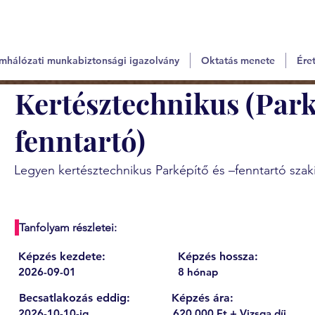
mhálózati munkabiztonsági igazolvány
Oktatás menete
Éret
Kertésztechnikus (Park
fenntartó)
Legyen kertésztechnikus Parképítő és –fenntartó szak
Tanfolyam részletei:
Képzés kezdete:
Képzés hossza:
2026-09-01
8 hónap
Becsatlakozás eddig:
Képzés ára:
2026-10-10-ig
620 000 Ft + Vizsga díj