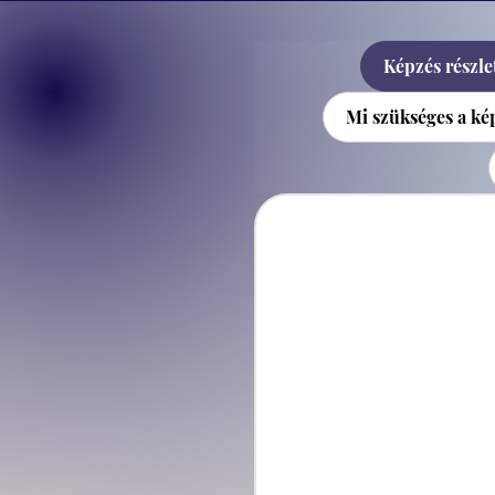
Képzés részlet
Mi szükséges a k