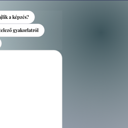
jlik a képzés?
elező gyakorlatról