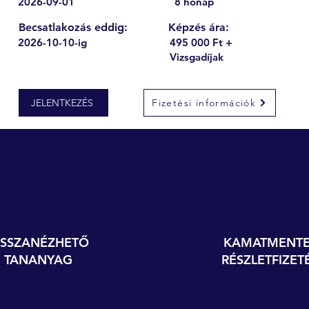
2026-09-01
8 hónap
Becsatlakozás eddig:
Képzés ára:
2026-10-10-ig
495 000 Ft +
Vizsgadíjak
JELENTKEZÉS
Fizetési információk
ISSZANÉZHETŐ
KAMATMENTE
TANANYAG
RÉSZLETFIZET