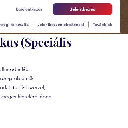
Bejelentkezés
Jelentkezés
tségi felkészítő
Jelentkezzen oktatónak!
Továbbiak
kus (Speciális
ulhatod a láb
körömproblémák
rlati tudást szerzel,
zséges láb elérésében.