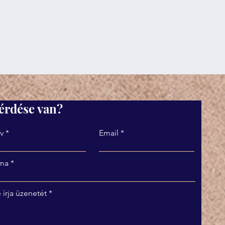
érdése van?
v
Email
ma
 írja üzenetét