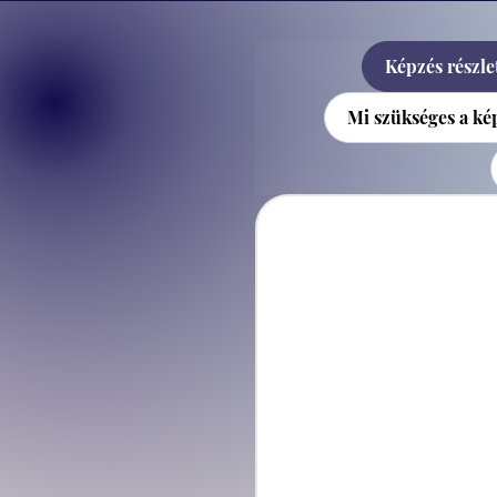
Képzés részlet
Mi szükséges a k