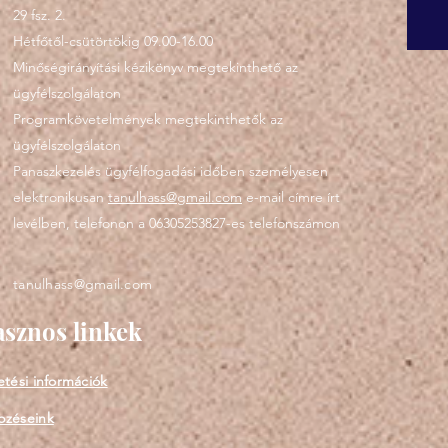
29 fsz. 2.
Hétfőtől-csütörtökig 09.00-16.00
Minőségirányítási kézikönyv megtekinthető az
ügyfélszolgálaton
Programkövetelmények megtekinthetők az
ügyfélszolgálaton
Panaszkezelés ügyfélfogadási időben személyesen
elektronikusan
tanulhass@gmail.com
e-mail címre írt
levélben, telefonon a 06305253827-es telefonszámon
tanulhass@gmail.com
sznos linkek
etési információk
pzéseink