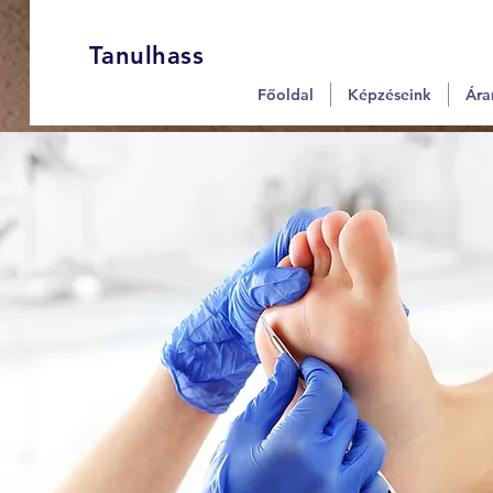
Tanulhass
Főoldal
Képzéseink
Ára