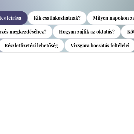
es leírása
Kik csatlakozhatnak?
Milyen napokon za
épzés megkezdéséhez?
Hogyan zajlik az oktatás?
Köt
Részletfizetési lehetőség
Vizsgára bocsátás feltélelei