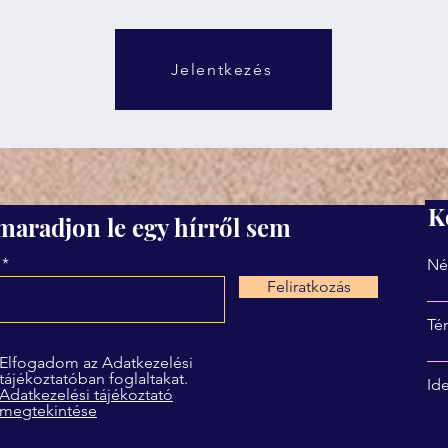
Jelentkezés
K
maradjon le egy hírről sem
Né
Feliratkozás
Té
Elfogadom az Adatkezelési
tájékoztatóban foglaltakat.
Ide
Adatkezelési tájékoztató
megtekintése