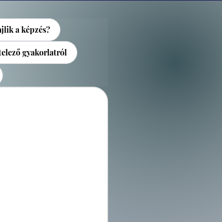
jlik a képzés?
elező gyakorlatról