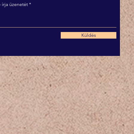
 írja üzenetét
Küldés