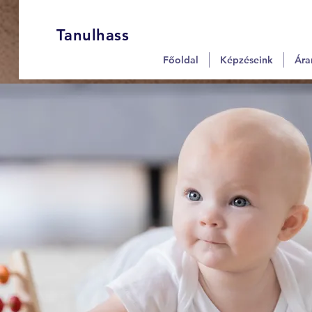
Tanulhass
Főoldal
Képzéseink
Ára