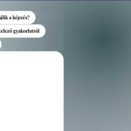
jlik a képzés?
elező gyakorlatról