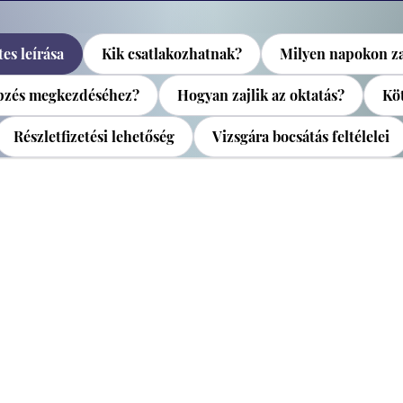
es leírása
Kik csatlakozhatnak?
Milyen napokon za
épzés megkezdéséhez?
Hogyan zajlik az oktatás?
Köt
Részletfizetési lehetőség
Vizsgára bocsátás feltélelei