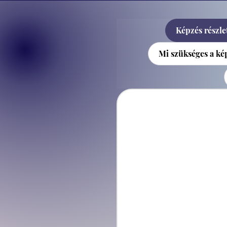
Képzés részlet
Mi szükséges a k