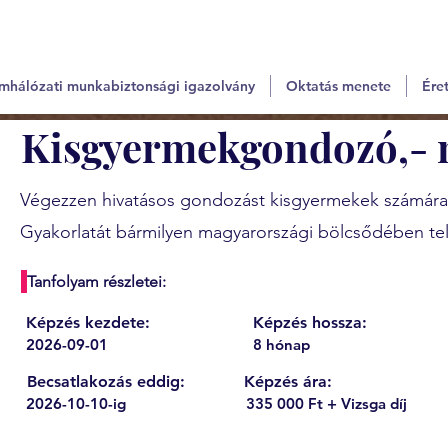
mhálózati munkabiztonsági igazolvány
Oktatás menete
Éret
Kisgyermekgondozó,- 
Végezzen hivatásos gondozást kisgyermekek számára a
Gyakorlatát bármilyen magyarországi bölcsődében telj
Tanfolyam részletei:
Képzés kezdete:
Képzés hossza:
2026-09-01
8 hónap
Becsatlakozás eddig:
Képzés ára:
2026-10-10-ig
335 000 Ft + Vizsga díj