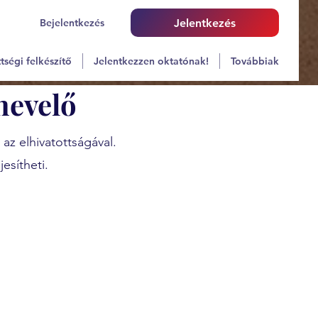
Bejelentkezés
Jelentkezés
tségi felkészítő
Jelentkezzen oktatónak!
Továbbiak
nevelő
z elhivatottságával.
esítheti.