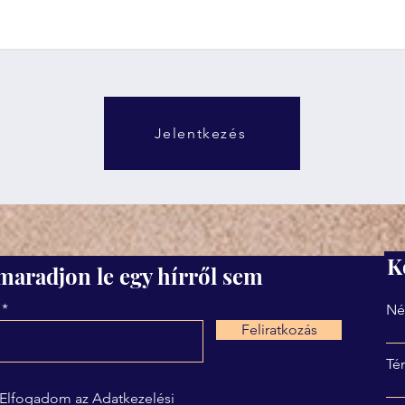
Jelentkezés
K
maradjon le egy hírről sem
Né
Feliratkozás
Té
Elfogadom az Adatkezelési