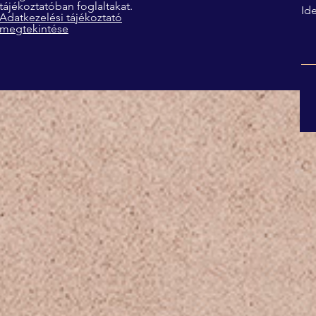
tájékoztatóban foglaltakat.
Ide
Adatkezelési tájékoztató
megtekintése