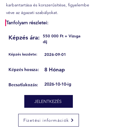
karbantartása és korszerűsítése, figyelembe
véve az ágazati szabályokat.
Tanfolyam részletei:
550 000 Ft + Vizsga
Képzés ára:
díj
Képzés kezdete:
2026-09-01
8 Hónap
Képzés hossza:
2026-10-10
-ig
Becsatlakozás:
JELENTKEZÉS
Fizetési információk