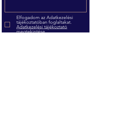
Elfogadom az Adatkezelési
tájékoztatóban foglaltakat.
Adatkezelési tájékoztató
megtekintése
Feliratkozás
Kérdése van?
Név
Email
Téma