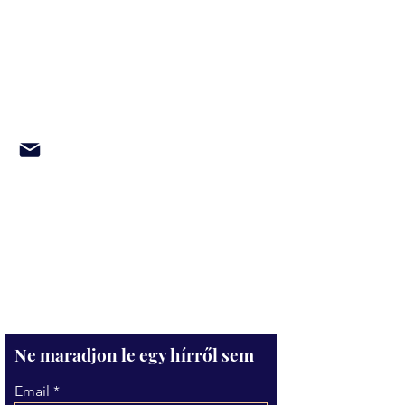
megtekinthetők az ügyfélszolgálaton
Panaszkezelés ügyfélfogadási időben
személyesen elektronikusan
tanulhass@gmail.com
e-mail címre írt
levélben, telefonon a
06305253827
-es
telefonszámon
tanulhass@gmail.com
Hasznos linkek
Fizetési információk
Képzéseink
Panaszkezelési nyomtatvány
Ne maradjon le egy hírről sem
Email