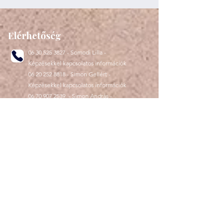
Elérhetőség
06 30 525 3827
- Somodi Lilla -
Képzésekkel kapcsolatos információk
06 20 252 8818
- Simon Gellért -
Képzésekkel kapcsolatos információk
06 70 907 2539
- Simon András -
Kizárólag számlázással kapcsolatos
információk
Személyes ügyfélfogadás: 1146
Budapest Dózsa György út 29 fsz. 2.
Hétfőtől-csütörtökig
09.00-16.00
Minőségirányítási kézikönyv
megtekinthető az ügyfélszolgálaton
Programkövetelmények
megtekinthetők az ügyfélszolgálaton
Panaszkezelés ügyfélfogadási időben
személyesen elektronikusan