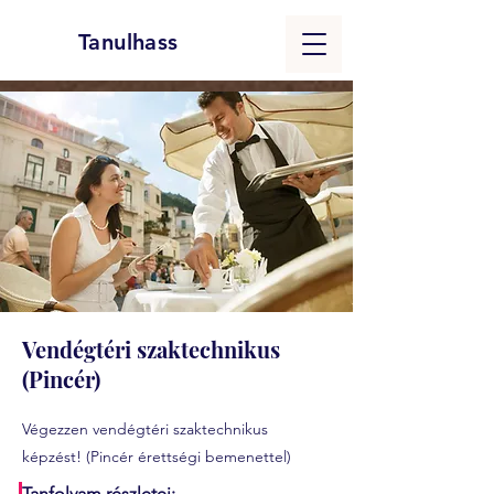
Tanulhass
Vendégtéri szaktechnikus
(Pincér)
Végezzen vendégtéri szaktechnikus
képzést! (Pincér érettségi bemenettel)
Tanfolyam részletei: