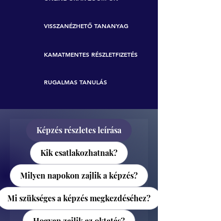
VISSZANÉZHETŐ TANANYAG
KAMATMENTES RÉSZLETFIZETÉS
RUGALMAS TANULÁS
Képzés részletes leírása
Kik csatlakozhatnak?
Milyen napokon zajlik a képzés?
Mi szükséges a képzés megkezdéséhez?
Hogyan zajlik az oktatás?