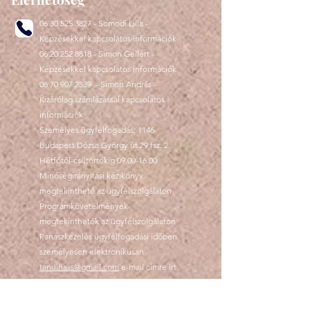
06 30 525 3827
- Somodi Lilla -
Képzésekkel kapcsolatos információk
06 20 252 8818
- Simon Gellért -
Képzésekkel kapcsolatos információk
06 70 907 2539
- Simon András -
Kizárólag számlázással kapcsolatos
információk
Személyes ügyfélfogadás: 1146
Budapest Dózsa György út 29 fsz. 2.
Hétfőtől-csütörtökig
09.00-16.00
Minőségirányítási kézikönyv
megtekinthető az ügyfélszolgálaton
Programkövetelmények
megtekinthetők az ügyfélszolgálaton
Panaszkezelés ügyfélfogadási időben
személyesen elektronikusan
tanulhass@gmail.com
e-mail címre írt
levélben, telefonon a
06305253827
-es
telefonszámon