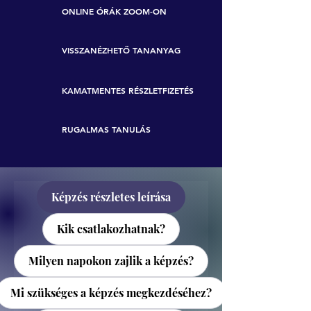
ONLINE ÓRÁK ZOOM-ON
VISSZANÉZHETŐ TANANYAG
KAMATMENTES RÉSZLETFIZETÉS
RUGALMAS TANULÁS
Képzés részletes leírása
Kik csatlakozhatnak?
Milyen napokon zajlik a képzés?
Mi szükséges a képzés megkezdéséhez?