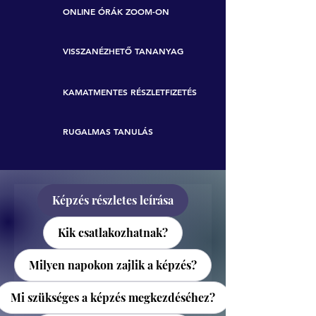
ONLINE ÓRÁK ZOOM-ON
VISSZANÉZHETŐ TANANYAG
KAMATMENTES RÉSZLETFIZETÉS
RUGALMAS TANULÁS
Képzés részletes leírása
Kik csatlakozhatnak?
Milyen napokon zajlik a képzés?
Mi szükséges a képzés megkezdéséhez?