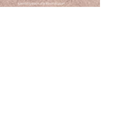
személyesen elektronikusan
tanulhass@gmail.com
e-mail címre írt
levélben, telefonon a
06305253827
-es
telefonszámon
tanulhass@gmail.com
Hasznos linkek
Fizetési információk
Képzéseink
Panaszkezelési nyomtatvány
Ne maradjon le egy hírről sem
Email