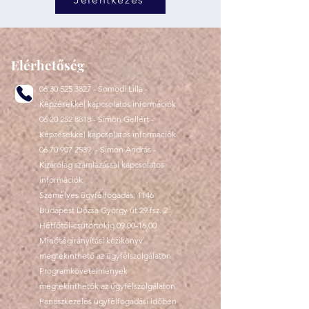
Elérhetőség
06 30 525 3827
- Somodi Lilla -
Képzésekkel kapcsolatos információk
06 20 252 8818
- Simon Gellért -
Képzésekkel kapcsolatos információk
06 70 907 2539
- Simon András -
Kizárólag számlázással kapcsolatos
információk
Személyes ügyfélfogadás: 1146
Budapest Dózsa György út 29 fsz. 2.
Hétfőtől-csütörtökig
09.00-16.00
Minőségirányítási kézikönyv
megtekinthető az ügyfélszolgálaton
Programkövetelmények
megtekinthetők az ügyfélszolgálaton
Panaszkezelés ügyfélfogadási időben