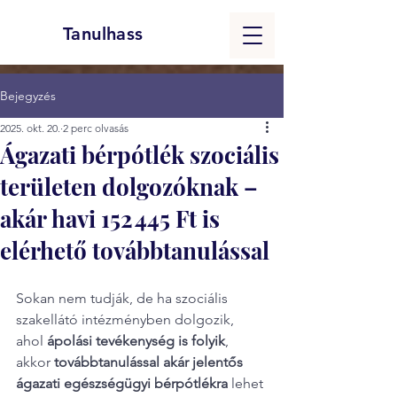
Tanulhass
Bejegyzés
2025. okt. 20.
2 perc olvasás
Ágazati bérpótlék szociális
területen dolgozóknak –
akár havi 152 445 Ft is
elérhető továbbtanulással
Sokan nem tudják, de ha szociális 
szakellátó intézményben dolgozik, 
ahol 
ápolási tevékenység is folyik
, 
akkor 
továbbtanulással akár jelentős 
ágazati egészségügyi bérpótlékra
 lehet 