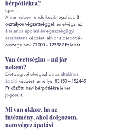
bérpótlékra?
Igen.
Amennyiben rendelkezik legalább 
8 
osztályos végzettséggel
, és elvégzi az 
általános ápolási és egészségügyi 
asszisztens
 képzést, akkor a bérpótlék 
összege havi 
71 000 – 123 982 Ft
 lehet.
Van érettségim – mi jár 
nekem?
Érettségivel elvégezheti az 
általános 
ápoló
 képzést, amellyel 
83 150 – 152 445 
Ft közötti havi bérpótlékra
 lehet 
jogosult.
Mi van akkor, ha az 
intézmény, ahol dolgozom, 
nem végez ápolási 