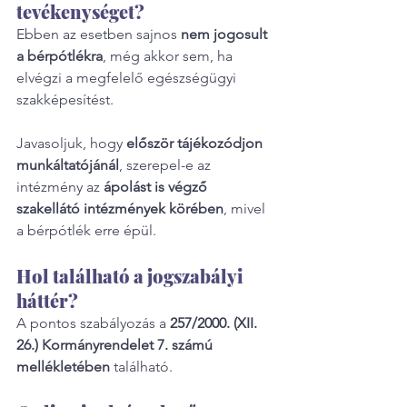
tevékenységet?
Ebben az esetben sajnos 
nem jogosult 
a bérpótlékra
, még akkor sem, ha 
elvégzi a megfelelő egészségügyi 
szakképesítést.
Javasoljuk, hogy 
először tájékozódjon 
munkáltatójánál
, szerepel-e az 
intézmény az 
ápolást is végző 
szakellátó intézmények körében
, mivel 
a bérpótlék erre épül.
Hol található a jogszabályi 
háttér?
A pontos szabályozás a 
257/2000. (XII. 
26.) Kormányrendelet 7. számú 
mellékletében
 található.