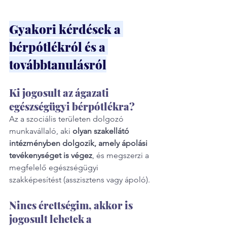
Gyakori kérdések a 
bérpótlékról és a 
továbbtanulásról
Ki jogosult az ágazati 
egészségügyi bérpótlékra?
Az a szociális területen dolgozó 
munkavállaló, aki 
olyan szakellátó 
intézményben dolgozik, amely ápolási 
tevékenységet is végez
, és megszerzi a 
megfelelő egészségügyi 
szakképesítést (asszisztens vagy ápoló).
Nincs érettségim, akkor is 
jogosult lehetek a 