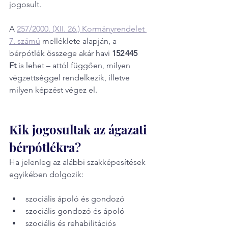
jogosult.
A 
257/2000. (XII. 26.) Kormányrendelet 
7. számú
 melléklete alapján, a 
bérpótlék összege akár havi 
152 445 
Ft
 is lehet – attól függően, milyen 
végzettséggel rendelkezik, illetve 
milyen képzést végez el.
Kik jogosultak az ágazati 
bérpótlékra?
Ha jelenleg az alábbi szakképesítések 
egyikében dolgozik:
szociális ápoló és gondozó
szociális gondozó és ápoló
szociális és rehabilitációs 