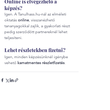
Online is elvégezhető a 
képzés?
Igen. A Tanulhass.hu-nál az elméleti 
oktatás 
online
, visszanézhető 
tananyagokkal zajlik, a gyakorlati részt 
pedig szerződött partnereknél lehet 
teljesíteni.
Lehet részletekben fizetni?
Igen, minden képzésünknél igénybe 
vehető 
kamatmentes részletfizetés
.
Az összes megtekintése
Friss bejegyzések