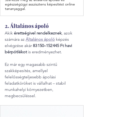
egészségügyi asszisztens képesítést online
tananyaggal.
2. Általános ápoló
Akik 
érettségivel rendelkeznek
, azok 
számára az 
Általános ápoló
 képzés 
elvégzése akár 
83 150–152 445 Ft havi 
bérpótlékot
 is eredményezhet.
Ez már egy magasabb szintű 
szakképesítés, amellyel 
felelősségteljesebb ápolási 
feladatköröket is vállalhat – stabil 
munkahelyi környezetben, 
megbecsüléssel.