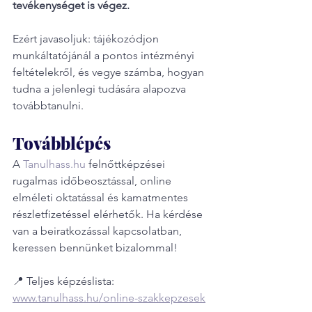
tevékenységet is végez.
Ezért javasoljuk: tájékozódjon 
munkáltatójánál a pontos intézményi 
feltételekről, és vegye számba, hogyan 
tudna a jelenlegi tudására alapozva 
továbbtanulni.
Továbblépés
A 
Tanulhass.hu
 felnőttképzései 
rugalmas időbeosztással, online 
elméleti oktatással és kamatmentes 
részletfizetéssel elérhetők. Ha kérdése 
van a beiratkozással kapcsolatban, 
keressen bennünket bizalommal!
📍 Teljes képzéslista:
www.tanulhass.hu/online-szakkepzesek