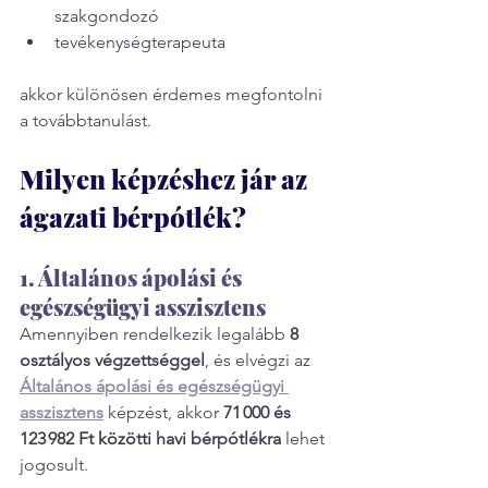
szakgondozó
tevékenységterapeuta
akkor különösen érdemes megfontolni 
a továbbtanulást.
Milyen képzéshez jár az 
ágazati bérpótlék?
1. Általános ápolási és 
egészségügyi asszisztens
Amennyiben rendelkezik legalább 
8 
osztályos végzettséggel
, és elvégzi az 
Általános ápolási és egészségügyi 
asszisztens
 képzést, akkor 
71 000 és 
123 982 Ft közötti havi bérpótlékra
 lehet 
jogosult.