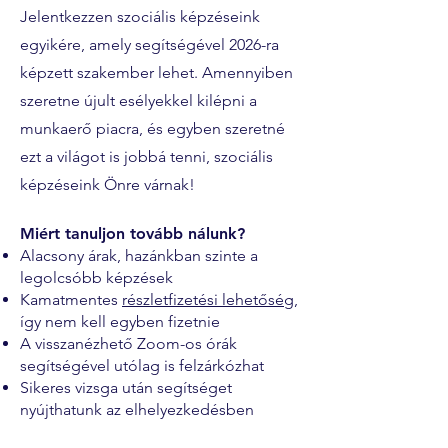
Jelentkezzen szociális képzéseink
egyikére, amely segítségével 2026-ra
képzett szakember lehet. Amennyiben
szeretne újult esélyekkel kilépni a
munkaerő piacra, és egyben szeretné
ezt a világot is jobbá tenni, szociális
képzéseink Önre várnak!
Miért tanuljon tovább nálunk?
Alacsony árak, hazánkban szinte a
legolcsóbb képzések
Kamatmentes
részletfizetési lehetőség
,
így nem kell egyben fizetnie
A visszanézhető Zoom-os órák
segítségével utólag is felzárkózhat
Sikeres vizsga után segítséget
nyújthatunk az elhelyezkedésben